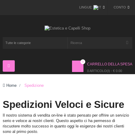
LINGUE:
CONTO
0
CARRELLO DELLA SPESA
Navigazione
Toggle
0 ARTICOLO(I) - € 0.00
Home
>
Spedizione
Spedizioni Veloci e Sicure
Il nostro sistema di vendita on-line è stato pensato per offrire un servizio
serio e veloce ai nostri clienti. Questo aspetto ci ha permesso di
riscuotere molto successo in quanto oggi le esigenze dei nostri clienti
sono al primo posto.