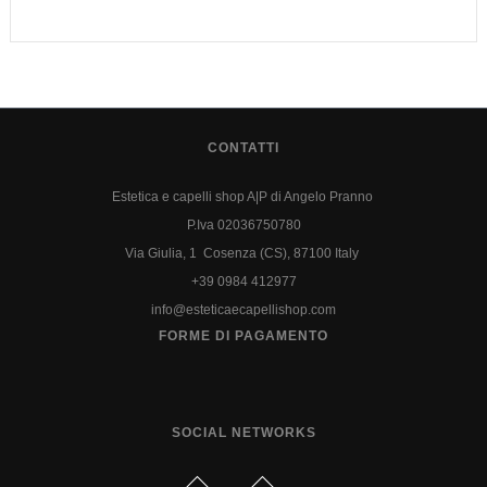
CONTATTI
Estetica e capelli shop A|P di Angelo Pranno
P.Iva 02036750780
Via Giulia, 1 Cosenza (CS), 87100 Italy
+39 0984 412977
info@esteticaecapellishop.com
FORME DI PAGAMENTO
SOCIAL NETWORKS