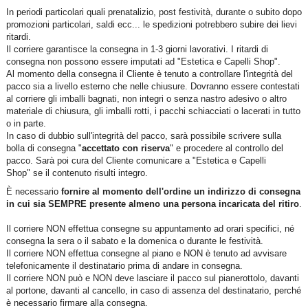
In periodi particolari quali prenatalizio, post festività, durante o subito dopo
promozioni particolari, saldi ecc... le spedizioni potrebbero subire dei lievi
ritardi.
Il corriere garantisce la consegna in 1-3 giorni lavorativi. I ritardi di
consegna non possono essere imputati ad "Estetica e Capelli Shop".
Al momento della consegna il Cliente è tenuto a controllare l'integrità del
pacco sia a livello esterno che nelle chiusure. Dovranno essere contestati
al corriere gli imballi bagnati, non integri o senza nastro adesivo o altro
materiale di chiusura, gli imballi rotti, i pacchi schiacciati o lacerati in tutto
o in parte.
In caso di dubbio sull'integrità del pacco, sarà possibile scrivere sulla
bolla di consegna "
accettato con riserva
" e procedere al controllo del
pacco. Sarà poi cura del Cliente comunicare a "Estetica e Capelli
Shop" se il contenuto risulti integro.
È necessario
fornire al momento dell'ordine un indirizzo di consegna
in cui sia SEMPRE presente almeno una persona incaricata del ritiro
.
Il corriere NON effettua consegne su appuntamento ad orari specifici, né
consegna la sera o il sabato e la domenica o durante le festività.
Il corriere NON effettua consegne al piano e NON è tenuto ad avvisare
telefonicamente il destinatario prima di andare in consegna.
Il corriere NON può e NON deve lasciare il pacco sul pianerottolo, davanti
al portone, davanti al cancello, in caso di assenza del destinatario, perché
è necessario firmare alla consegna.