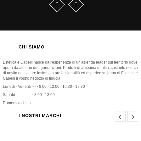
CHI SIAMO
Estetica e Capelli nasce dall'esperienza di un'azienda leader sul territorio dove
opera da almeno due generazioni. Prodotti di altissima qualità, costante ricerca
di novità del settore insieme a professionalità ed esperienza fanno di Estetica e
Capelli il vostro negozio di fiducia.
Lunedì - Venerdì ---> 8.00 - 13.00 | 16.30 - 19.30
Sabato ------------> 8.00 - 13.00
Domenica chiusi
‹
›
I NOSTRI MARCHI