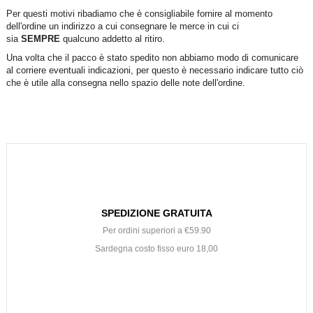
Per questi motivi ribadiamo che è consigliabile fornire al momento
dell'ordine un indirizzo a cui consegnare le merce in cui ci
sia
SEMPRE
qualcuno addetto al ritiro.
Una volta che il pacco è stato spedito non abbiamo modo di comunicare
al corriere eventuali indicazioni, per questo è necessario indicare tutto ciò
che è utile alla consegna nello spazio delle note dell'ordine.
SPEDIZIONE GRATUITA
Per ordini superiori a €59.90
Sardegna costo fisso euro 18,00