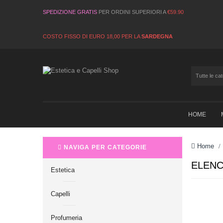
SPEDIZIONE GRATIS
PER ORDINI SUPERIORI A
€59.90
COSTO FISSO DI EURO 18,00 PER LA
SARDEGNA
HOME
Home
>
NAVIGA PER CATEGORIE
ELENC
Estetica
Un'azienda di
Capelli
prodotti di qu
serietà e la p
Profumeria