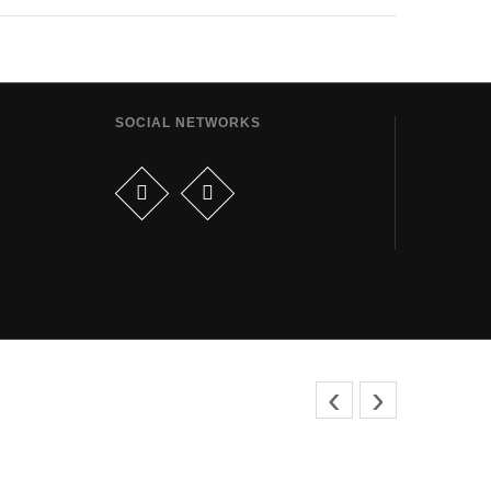
SOCIAL NETWORKS
‹
›