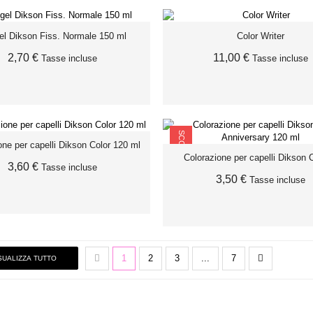
el Dikson Fiss. Normale 150 ml
Color Writer
ESAURITO
ESAURITO
2,70 €
11,00 €
Tasse incluse
Tasse incluse
SCONTO
one per capelli Dikson Color 120 ml
ESAURITO
ESAURITO
Colorazione per capelli Dikson C
3,60 €
Tasse incluse
3,50 €
Tasse incluse
1
2
3
...
7
SUALIZZA TUTTO
AGGIUNGI AL CARRELLO
AGGIUNGI AL CARRELL