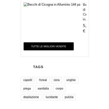
Becchi
di
Cicogna
in...
5,90
€
TUTTE LE MIGLIORI VENDITE
TAGS
capelli
l'oreal
cera
unghie
piega
xanitalia
corpo
depilazione
lucidante
pulizia