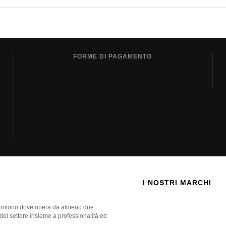
FORME DI PAGAMENTO
I NOSTRI MARCHI
territorio dove opera da almeno due
 del settore insieme a professionalità ed