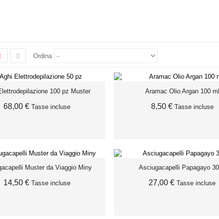
 è nata e risiede in Italia dove raccoglie ampi consensi dalla clientela, opera anche internaziona
ative, unite a una dinamica organizzazione commerciale ed alla capillare distribuzione, rendono 
Ordina
Elettrodepilazione 100 pz Muster
Aramac Olio Argan 100 m
68,00 €
8,50 €
Tasse incluse
Tasse incluse
acapelli Muster da Viaggio Miny
Asciugacapelli Papagayo 3
ESAURITO
ESAURITO
14,50 €
27,00 €
Tasse incluse
Tasse incluse