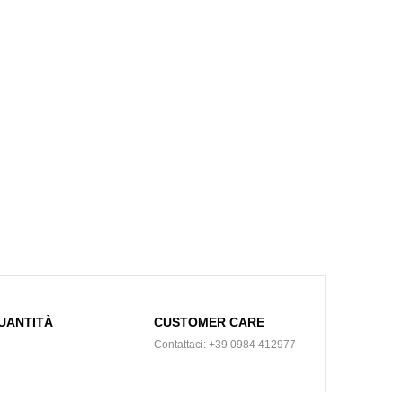
UANTITÀ
CUSTOMER CARE
Contattaci: +39 0984 412977