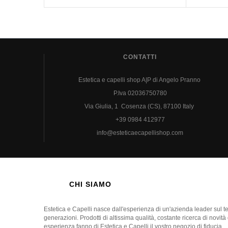
CONTATTI
Estetica e capelli shop A|P di Angelo Pranno
P.Iva 02036750780
Via Giulia, 1 Cosenza (CS), 87100 Italy
+39 0984 412977
info@esteticaecapellishop.com
CHI SIAMO
Estetica e Capelli nasce dall'esperienza di un'azienda leader sul 
generazioni. Prodotti di altissima qualità, costante ricerca di novità
esperienza fanno di Estetica e Capelli il vostro negozio di fiducia.