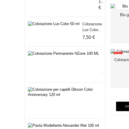
17,20
€
Blu g
Colorazione
Luo Color...
7,50 €
Colorazione
SCONTO
Permanente...
Colorazi
3,50
€
Colorazione
per...
3,50
VI
€
Pasta