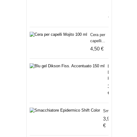
Modellante...
5,50
€
Cera per
capelli...
4,50 €
Blu gel
Dikson
Fiss....
3,80
€
Smacchiatore...
3,90
€