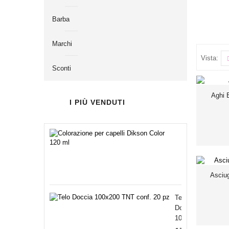
L'azienda, che
Queste prerog
Barba
settore.
Marchi
Vista:
Sconti
Aghi 
I PIÙ VENDUTI
Colorazione
per...
3,60
€
Asciug
Telo
Doccia
100x200...