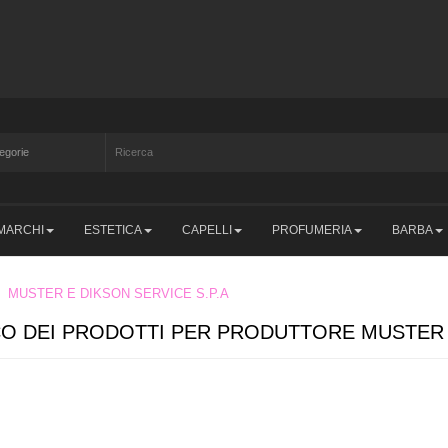
MARCHI
ESTETICA
CAPELLI
PROFUMERIA
BARBA
MUSTER E DIKSON SERVICE S.P.A
O DEI PRODOTTI PER PRODUTTORE MUSTER E
namica da più di
50 anni
al costante servizio dell'
Acconciatore
e dell'
Estetista
, che studia, pr
alità superiore. Forte di una moderna struttura produttiva, sviluppata in
6 stabilimenti
per un'ar
rontezza di un'organizzazione articolata, attiva e caratterizzata da una gestione capillare del lavoro