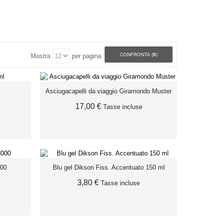
lmente, esportando in
70 Paesi
nel mondo.
la
MÜSTER & DIKSON
un vero e proprio punto di riferimento per il
CONFRONTA (
0
)
Mostra
per pagina
l
Asciugacapelli da viaggio Giramondo Muster
17,00 €
Tasse incluse
000
Blu gel Dikson Fiss. Accentuato 150 ml
AGGIUNGI AL CARRELLO
3,80 €
Tasse incluse