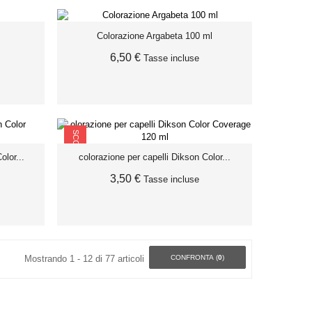
Colorazione Argabeta 100 ml
AGGIUNGI AL CARRELLO
6,50 €
Tasse incluse
SCONTO
AGGIUNGI AL CARRELLO
olor...
colorazione per capelli Dikson Color...
3,50 €
Tasse incluse
Mostrando 1 - 12 di 77 articoli
CONFRONTA (
0
)
O
AGGIUNGI AL CARRELLO