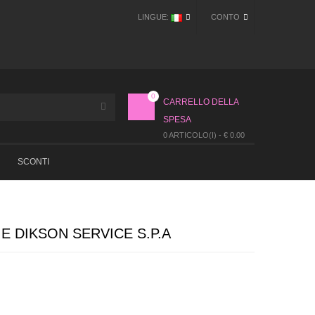
LINGUE:
CONTO
0
CARRELLO DELLA
SPESA
0 ARTICOLO(I) - € 0.00
SCONTI
 DIKSON SERVICE S.P.A
oduce ed agisce per offrire un servizio sempre migliore ed una gamma di
ea coperta di
60.000 mq.
(s.c.), la
MÜSTER & DIKSON
può garantire la
.