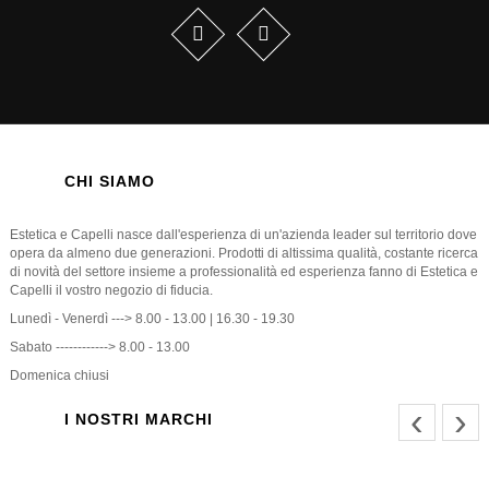
CHI SIAMO
Estetica e Capelli nasce dall'esperienza di un'azienda leader sul territorio dove
opera da almeno due generazioni. Prodotti di altissima qualità, costante ricerca
di novità del settore insieme a professionalità ed esperienza fanno di Estetica e
Capelli il vostro negozio di fiducia.
Lunedì - Venerdì ---> 8.00 - 13.00 | 16.30 - 19.30
Sabato ------------> 8.00 - 13.00
Domenica chiusi
‹
›
I NOSTRI MARCHI