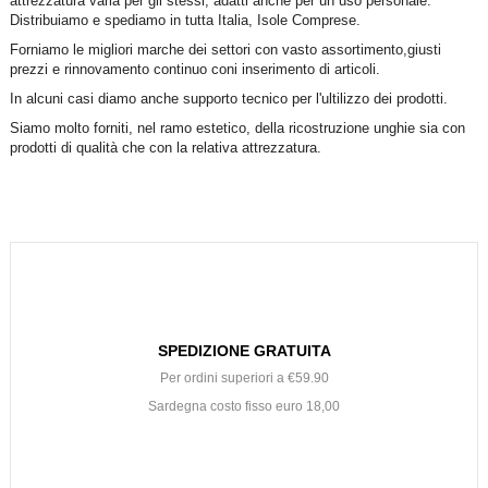
attrezzatura varia per gli stessi, adatti anche per un uso personale.
Distribuiamo e spediamo in tutta Italia, Isole Comprese.
Forniamo le migliori marche dei settori con vasto assortimento,giusti
prezzi e rinnovamento continuo coni inserimento di articoli.
In alcuni casi diamo anche supporto tecnico per l'ultilizzo dei prodotti.
Siamo molto forniti, nel ramo estetico, della ricostruzione unghie sia con
prodotti di qualità che con la relativa attrezzatura.
SPEDIZIONE GRATUITA
Per ordini superiori a €59.90
Sardegna costo fisso euro 18,00