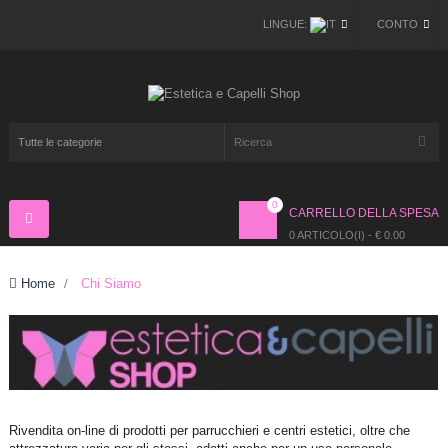
LINGUE:
CONTO
0
CARRELLO DELLA SPESA
Navigazione
Toggle
0 ARTICOLO(I) - € 0.00
Home
>
Chi Siamo
Rivendita on-line di prodotti per parrucchieri e centri estetici, oltre che