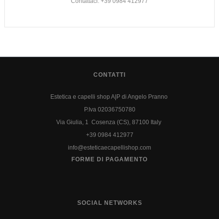
Contattaci: +39 0984 412977
CONTATTI
Estetica e capelli shop A|P di Angelo Pranno
P.Iva 02036750780
Via Giulia, 1 Cosenza (CS), 87100 Italy
+39 0984 412977
info@esteticaecapellishop.com
FORME DI PAGAMENTO
SOCIAL NETWORKS