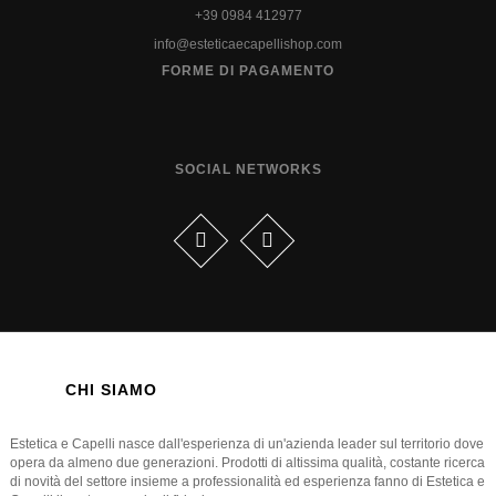
+39 0984 412977
info@esteticaecapellishop.com
FORME DI PAGAMENTO
SOCIAL NETWORKS
CHI SIAMO
Estetica e Capelli nasce dall'esperienza di un'azienda leader sul territorio dove
opera da almeno due generazioni. Prodotti di altissima qualità, costante ricerca
di novità del settore insieme a professionalità ed esperienza fanno di Estetica e