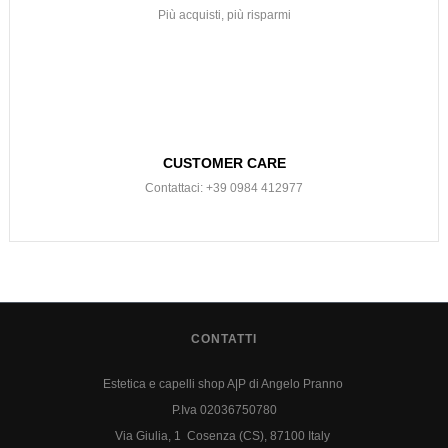
Più acquisti, più risparmi
CUSTOMER CARE
Contattaci: +39 0984 412977
CONTATTI
Estetica e capelli shop A|P di Angelo Pranno
P.Iva 02036750780
Via Giulia, 1 Cosenza (CS), 87100 Italy