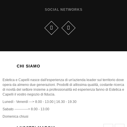
SOCIAL NETWORKS
CHI SIAMO
Estetica e Capelli nasce dall'esperienza di un'azienda leader sul territorio dove
opera da almeno due generazioni. Prodotti di altissima qualità, costante ricerca
di novità del settore insieme a professionalità ed esperienza fanno di Estetica e
Capelli il vostro negozio di fiducia.
Lunedì - Venerdì ---> 8.00 - 13.00 | 16.30 - 19.30
Sabato ------------> 8.00 - 13.00
Domenica chiusi