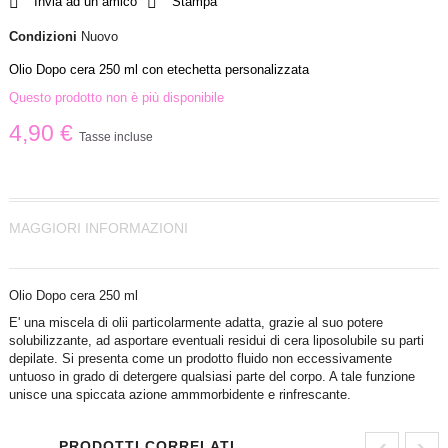
Invia ad un amico
Stampa
Condizioni
Nuovo
Olio Dopo cera 250 ml con etechetta personalizzata
Questo prodotto non è più disponibile
4,90 €
Tasse incluse
MAGGIORI INFORMAZIONI
Olio Dopo cera 250 ml
E' una miscela di olii particolarmente adatta, grazie al suo potere
solubilizzante, ad asportare eventuali residui di cera liposolubile su parti
depilate. Si presenta come un prodotto fluido non eccessivamente
untuoso in grado di detergere qualsiasi parte del corpo. A tale funzione
unisce una spiccata azione ammmorbidente e rinfrescante.
‹
›
PRODOTTI CORRELATI