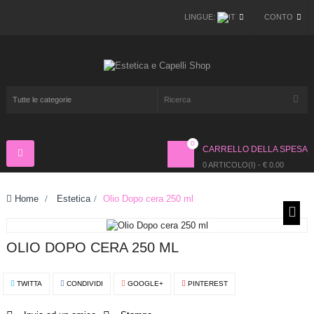
LINGUE:
CONTO
0
CARRELLO DELLA SPESA
Navigazione
Toggle
0 ARTICOLO(I) - € 0.00
Home
>
Estetica
>
Olio Dopo cera 250 ml
OLIO DOPO CERA 250 ML
TWITTA
CONDIVIDI
GOOGLE+
PINTEREST