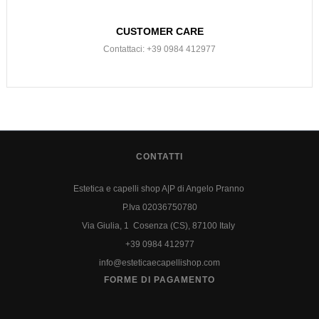
CUSTOMER CARE
Contattaci: +39 0984 412977
CONTATTI
Estetica e capelli shop A|P di Angelo Pranno
P.Iva 02036750780
Via Giulia, 1 Cosenza (CS), 87100 Italy
+39 0984 412977
info@esteticaecapellishop.com
FORME DI PAGAMENTO