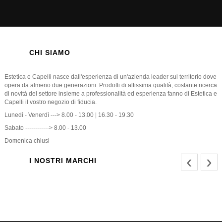
CHI SIAMO
Estetica e Capelli nasce dall'esperienza di un'azienda leader sul territorio dove
opera da almeno due generazioni. Prodotti di altissima qualità, costante ricerca
di novità del settore insieme a professionalità ed esperienza fanno di Estetica e
Capelli il vostro negozio di fiducia.
Lunedì - Venerdì ---> 8.00 - 13.00 | 16.30 - 19.30
Sabato ------------> 8.00 - 13.00
Domenica chiusi
‹
›
I NOSTRI MARCHI