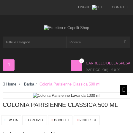
LINGUE:
CONTO
0
CARRELLO DELLA SPESA
Navigazione
Toggle
0 ARTICOLO(I) - € 0.00
Home
>
Barba
>
Colonia Parisienne Classica 500 ml
COLONIA PARISIENNE CLASSICA 500 ML
TWITTA
CONDIVIDI
GOOGLE+
PINTEREST