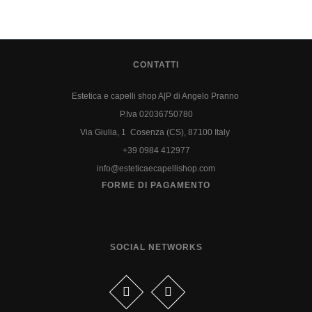
CONTATTI
Estetica e capelli shop A|P di Angelo Pranno
P.Iva 02036750780
Via Giulia, 1 Cosenza (CS), 87100 Italy
+39 0984 412977
info@esteticaecapellishop.com
FORME DI PAGAMENTO
SOCIAL NETWORKS