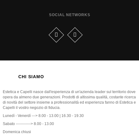
SOCIAL NETWORKS
CHI SIAMO
Estetica e Capelli nasce dall'esperienza di un'azienda leader sul territorio dove
opera da almeno due generazioni. Prodotti di altissima qualità, costante ricerca
di novità del settore insieme a professionalità ed esperienza fanno di Estetica e
Capelli il vostro negozio di fiducia.
Lunedì - Venerdì ---> 8.00 - 13.00 | 16.30 - 19.30
Sabato ------------> 8.00 - 13.00
Domenica chiusi