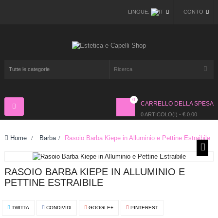
LINGUE:
CONTO
0
CARRELLO DELLA SPESA
Navigazione
Toggle
0 ARTICOLO(I) - € 0.00
Home
>
Barba
>
Rasoio Barba Kiepe in Alluminio e Pettine Estraibile
RASOIO BARBA KIEPE IN ALLUMINIO E
PETTINE ESTRAIBILE
TWITTA
CONDIVIDI
GOOGLE+
PINTEREST