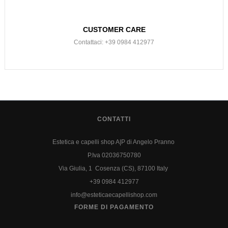
CUSTOMER CARE
Contattaci: +39 0984 412977
CONTATTI
Estetica e capelli shop A|P di Angelo Pranno
P.Iva 02036750780
Via Giulia, 1 Cosenza (CS), 87100 Italy
+39 0984 412977
info@esteticaecapellishop.com
FORME DI PAGAMENTO