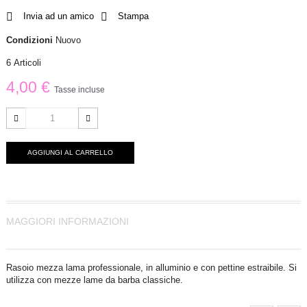
Invia ad un amico
Stampa
Condizioni
Nuovo
6
Articoli
4,00 €
Tasse incluse
AGGIUNGI AL CARRELLO
MAGGIORI INFORMAZIONI
Rasoio mezza lama professionale, in alluminio e con pettine estraibile. Si
utilizza con mezze lame da barba classiche.