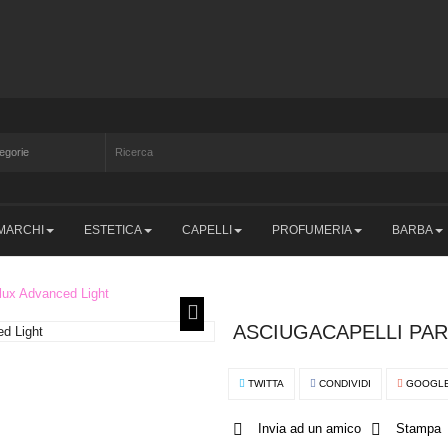
MARCHI
ESTETICA
CAPELLI
PROFUMERIA
BARBA
rlux Advanced Light
ASCIUGACAPELLI PAR
TWITTA
CONDIVIDI
GOOGL
Invia ad un amico
Stampa