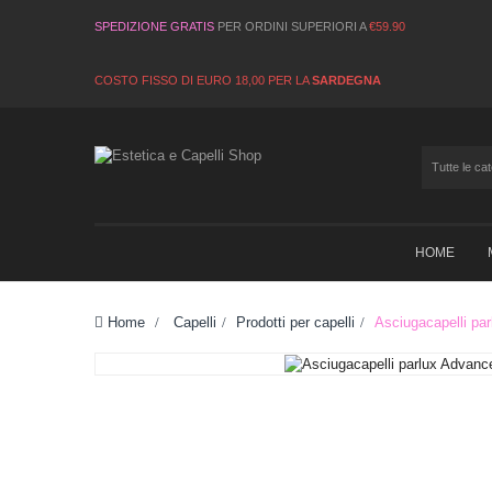
SPEDIZIONE GRATIS
PER ORDINI SUPERIORI A
€59.90
COSTO FISSO DI EURO 18,00 PER LA
SARDEGNA
HOME
Home
>
Capelli
>
Prodotti per capelli
>
Asciugacapelli pa