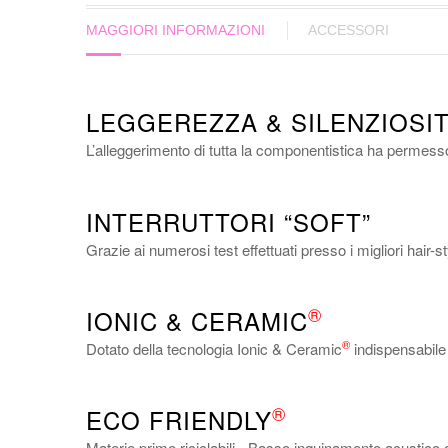
MAGGIORI INFORMAZIONI
ACCESSORI
LEGGEREZZA & SILENZIOSI
L’alleggerimento di tutta la componentistica ha permes
INTERRUTTORI “SOFT”
Grazie ai numerosi test effettuati presso i migliori hair-s
®
IONIC & CERAMIC
®
Dotato della tecnologia Ionic & Ceramic
indispensabile 
®
ECO FRIENDLY
Materie prime riciclabili - Basso inquinamento acustico 