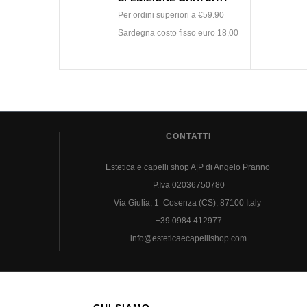
Per ordini superiori a €59.90
Sardegna costo fisso euro 18,00
CONTATTI
Estetica e capelli shop A|P di Angelo Pranno
P.Iva 02036750780
Via Giulia, 1 Cosenza (CS), 87100 Italy
+39 0984 412977
info@esteticaecapellishop.com