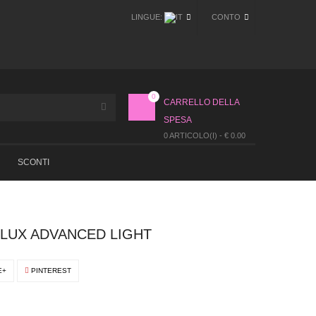
LINGUE:
CONTO
0
CARRELLO DELLA
SPESA
0 ARTICOLO(I) - € 0.00
SCONTI
LUX ADVANCED LIGHT
E+
PINTEREST