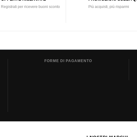
Registrati per ricevere buoni sconto
Più acquisti, più risparmi
FORME DI PAGAMENTO