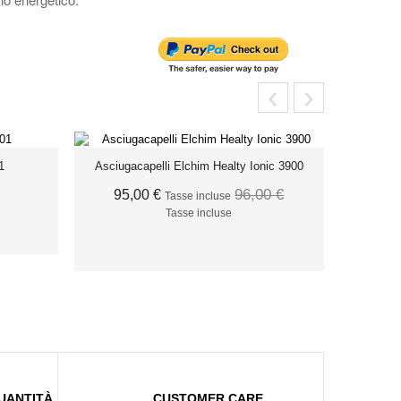
‹
›
1
Asciugacapelli Elchim Healty Ionic 3900
96,00 €
95,00 €
Tasse incluse
Tasse incluse
O
AGGIUNGI AL CARRELLO
UANTITÀ
CUSTOMER CARE