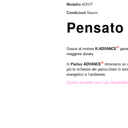
Modello
ADVIT
Condizioni
Nuovo
Pensato p
®
Grazie al motore
K-ADVANCE
gara
maggiore durata.
®
In
Parlux ADVANCE
ritroviamo un
più le richieste dei parrucchieri in t
energetico e l’ambiente.
Questo prodotto non è più disponibile