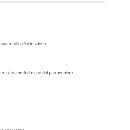
esso molto più silenzioso.
un miglior comfort d’uso del parrucchiere.
io energetico.