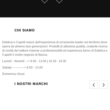
CHI SIAMO
Estetica e Capelli nasce dall'esperienza di un'azienda leader sul territorio dove
opera da almeno due generazioni. Prodotti di altissima qualità, costante ricerca
di novità del settore insieme a professionalità ed esperienza fanno di Estetica e
Capelli il vostro negozio di fiducia.
Lunedì - Venerdì ---> 8.00 - 13.00 | 16.30 - 19.30
Sabato ------------> 8.00 - 13.00
Domenica chiusi
‹
›
I NOSTRI MARCHI