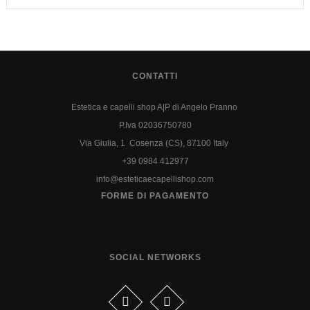
CONTATTI
Estetica e capelli shop A|P di Angelo Pranno
P.Iva 02036750780
Via Giulia, 1 Cosenza (CS), 87100 Italy
+39 0984 412977
info@esteticaecapellishop.com
FORME DI PAGAMENTO
SOCIAL NETWORKS