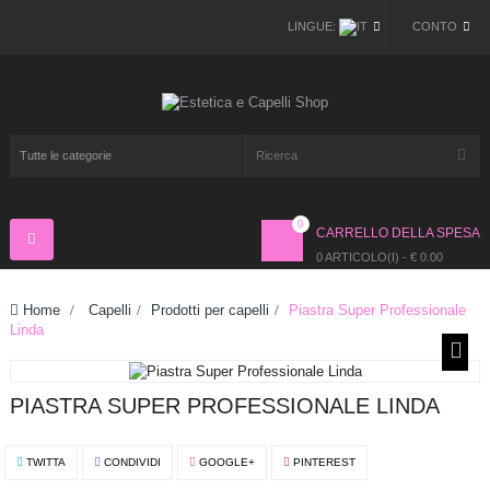
LINGUE:
CONTO
0
CARRELLO DELLA SPESA
Navigazione
Toggle
0 ARTICOLO(I) - € 0.00
Home
>
Capelli
>
Prodotti per capelli
>
Piastra Super Professionale
Linda
PIASTRA SUPER PROFESSIONALE LINDA
TWITTA
CONDIVIDI
GOOGLE+
PINTEREST