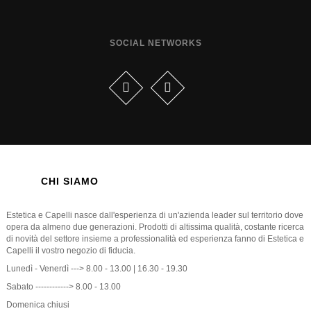
SOCIAL NETWORKS
CHI SIAMO
Estetica e Capelli nasce dall'esperienza di un'azienda leader sul territorio dove
opera da almeno due generazioni. Prodotti di altissima qualità, costante ricerca
di novità del settore insieme a professionalità ed esperienza fanno di Estetica e
Capelli il vostro negozio di fiducia.
Lunedì - Venerdì ---> 8.00 - 13.00 | 16.30 - 19.30
Sabato ------------> 8.00 - 13.00
Domenica chiusi