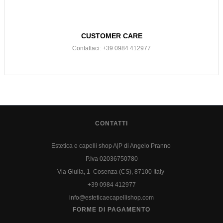
CUSTOMER CARE
Contattaci: +39 0984 412977
CONTATTI
Estetica e capelli shop A|P di Angelo Pranno
P.Iva 02036750780
Via Giulia, 1 Cosenza (CS), 87100 Italy
+39 0984 412977
info@esteticaecapellishop.com
FORME DI PAGAMENTO