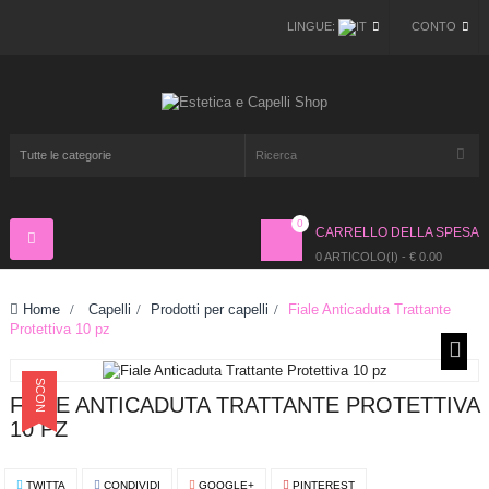
LINGUE:
CONTO
0
CARRELLO DELLA SPESA
Navigazione
Toggle
0 ARTICOLO(I) - € 0.00
Home
>
Capelli
>
Prodotti per capelli
>
Fiale Anticaduta Trattante
Protettiva 10 pz
SCONTO
FIALE ANTICADUTA TRATTANTE PROTETTIVA
10 PZ
TWITTA
CONDIVIDI
GOOGLE+
PINTEREST