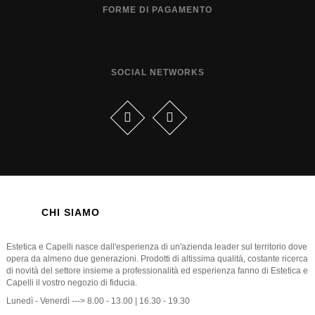
FORME DI PAGAMENTO
SOCIAL NETWORKS
CHI SIAMO
Estetica e Capelli nasce dall'esperienza di un'azienda leader sul territorio dove
opera da almeno due generazioni. Prodotti di altissima qualità, costante ricerca
di novità del settore insieme a professionalità ed esperienza fanno di Estetica e
Capelli il vostro negozio di fiducia.
Lunedì - Venerdì ---> 8.00 - 13.00 | 16.30 - 19.30