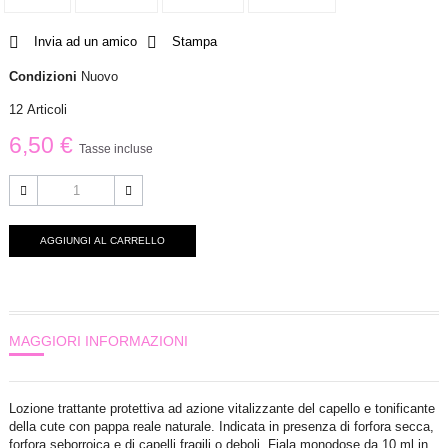
Invia ad un amico
Stampa
Condizioni
Nuovo
12
Articoli
6,50 €
Tasse incluse
AGGIUNGI AL CARRELLO
MAGGIORI INFORMAZIONI
Lozione trattante protettiva ad azione vitalizzante del capello e tonificante
della cute con pappa reale naturale. Indicata in presenza di forfora secca,
forfora seborroica e di capelli fragili o deboli. Fiala monodose da 10 ml in