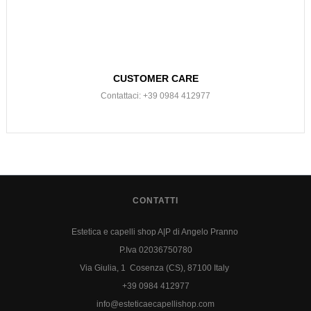
CUSTOMER CARE
Contattaci: +39 0984 412977
CONTATTI
Estetica e capelli shop A|P di Angelo Pranno
P.Iva 02036750780
Via Giulia, 1 Cosenza (CS), 87100 Italy
+39 0984 412977
info@esteticaecapellishop.com