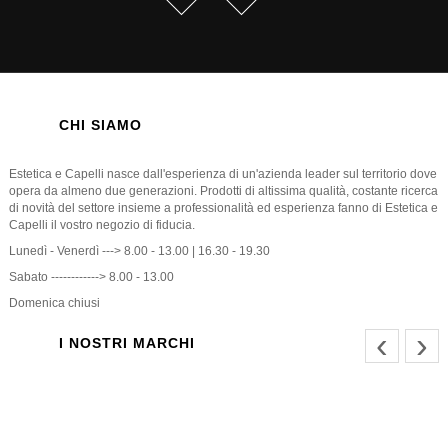
CHI SIAMO
Estetica e Capelli nasce dall'esperienza di un'azienda leader sul territorio dove
opera da almeno due generazioni. Prodotti di altissima qualità, costante ricerca
di novità del settore insieme a professionalità ed esperienza fanno di Estetica e
Capelli il vostro negozio di fiducia.
Lunedì - Venerdì ---> 8.00 - 13.00 | 16.30 - 19.30
Sabato ------------> 8.00 - 13.00
Domenica chiusi
‹
›
I NOSTRI MARCHI