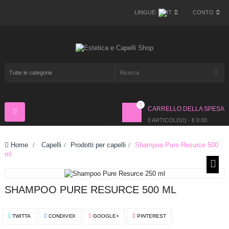
LINGUE:
CONTO
0
CARRELLO DELLA SPESA
Navigazione
Toggle
0 ARTICOLO(I) - € 0.00
Home
>
Capelli
>
Prodotti per capelli
>
Shampoo Pure Resurce 500
ml
SHAMPOO PURE RESURCE 500 ML
TWITTA
CONDIVIDI
GOOGLE+
PINTEREST