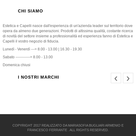
CHI SIAMO
Estetica e Capelli nasce dall'esperienza di un'azienda leader sul territorio dove
opera da almeno due generazioni. Prodotti di altissima qualità, costante ricerca
di novità del settore insieme a professionalità ed esperienza fanno di Estetica e
Capelli il vostro negozio di fiducia.
Lunedì - Venerdì ---> 8.00 - 13.00 | 16.30 - 19.30
Sabato ------------> 8.00 - 13.00
Domenica chiusi
‹
›
I NOSTRI MARCHI
COPYRIGHT 2017 REALIZZATO DA MARIASOFIA BUGLIARI ARMENIO E
FRANCESCO FERRANTE . ALL RIGHTS RESERVED.