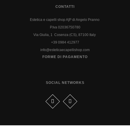
CONTATTI
Estetica e capelli shop A|P di Angelo Pranno
P.Iva 02036750780
Via Giulia, 1 Cosenza (CS), 87100 Italy
+39 0984 412977
info@esteticaecapellishop.com
FORME DI PAGAMENTO
SOCIAL NETWORKS