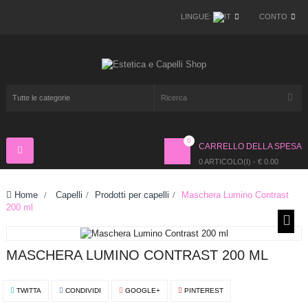
LINGUE:
CONTO
0
CARRELLO DELLA SPESA
Navigazione
Toggle
0 ARTICOLO(I) - € 0.00
Home
>
Capelli
>
Prodotti per capelli
>
Maschera Lumino Contrast
200 ml
MASCHERA LUMINO CONTRAST 200 ML
TWITTA
CONDIVIDI
GOOGLE+
PINTEREST