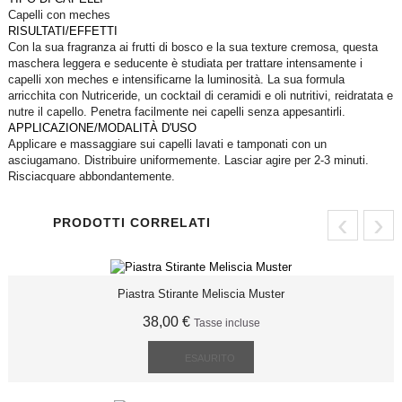
Capelli con meches
RISULTATI/EFFETTI
Con la sua fragranza ai frutti di bosco e la sua texture cremosa, questa
maschera leggera e seducente è studiata per trattare intensamente i
capelli xon meches e intensificarne la luminosità. La sua formula
arricchita con Nutriceride, un cocktail di ceramidi e oli nutritivi, reidratata e
nutre il capello. Penetra facilmente nei capelli senza appesantirli.
APPLICAZIONE/MODALITÀ D'USO
Applicare e massaggiare sui capelli lavati e tamponati con un
asciugamano. Distribuire uniformemente. Lasciar agire per 2-3 minuti.
Risciacquare abbondantemente.
‹
›
PRODOTTI CORRELATI
Piastra Stirante Meliscia Muster
38,00 €
Tasse incluse
ESAURITO