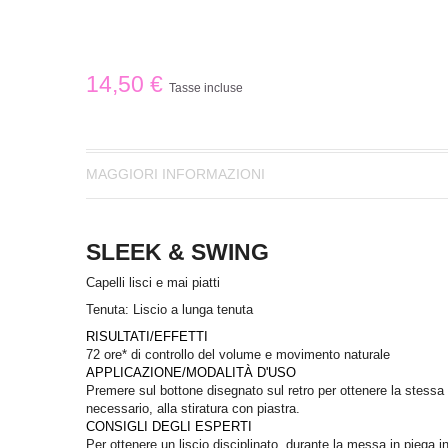
14,50 €
Tasse incluse
MAGGIORI INFORMAZIONI
SLEEK & SWING
Capelli lisci e mai piatti
Tenuta:
Liscio a lunga tenuta
RISULTATI/EFFETTI
72 ore* di controllo del volume e movimento naturale
APPLICAZIONE/MODALITÀ D'USO
Premere sul bottone disegnato sul retro per ottenere la stessa 
necessario, alla stiratura con piastra.
CONSIGLI DEGLI ESPERTI
Per ottenere un liscio disciplinato, durante la messa in piega 