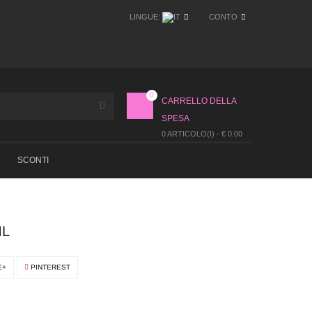
LINGUE:
CONTO
0
CARRELLO DELLA
SPESA
0 ARTICOLO(I) - € 0.00
SCONTI
ML
E+
PINTEREST