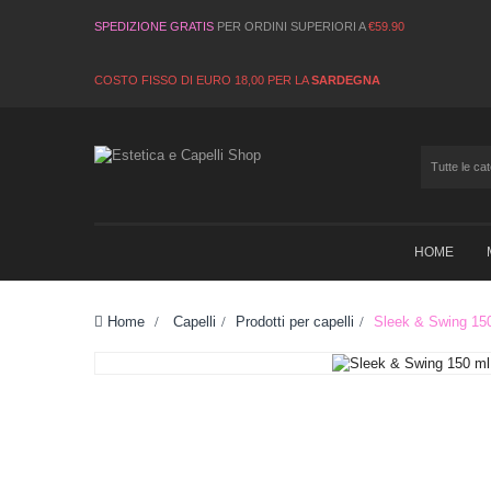
SPEDIZIONE GRATIS
PER ORDINI SUPERIORI A
€59.90
COSTO FISSO DI EURO 18,00 PER LA
SARDEGNA
HOME
Home
>
Capelli
>
Prodotti per capelli
>
Sleek & Swing 15