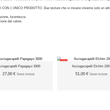
 CON 1 UNICO PRODOTTO. Due texture che si mixano insieme solo un attimo p
tazione, lucentezza
ione dal calore.
SCONTO
ciugacapelli Papagayo 3000
Asciugacapelli Elchim 200
27,00 €
51,00 €
Tasse incluse
Tasse incluse
ESAURITO
AGGIUNGI AL CARRELL