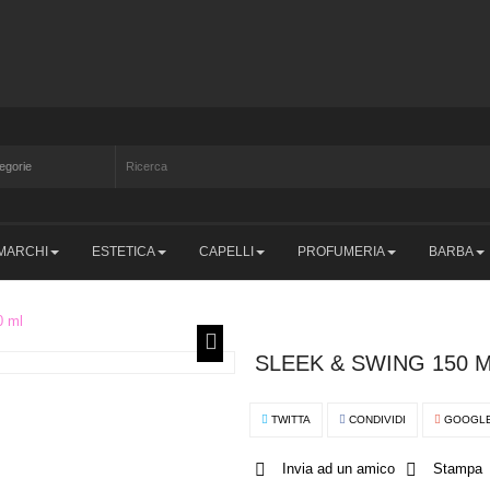
MARCHI
ESTETICA
CAPELLI
PROFUMERIA
BARBA
0 ml
SLEEK & SWING 150 
TWITTA
CONDIVIDI
GOOGL
Invia ad un amico
Stampa