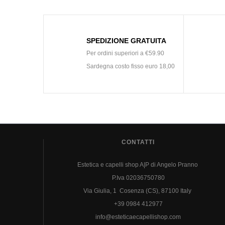
SPEDIZIONE GRATUITA
Per ordini superiori a €59.90
Sardegna costo fisso euro 18,00
CONTATTI
Estetica e capelli shop A|P di Angelo Pranno
P.Iva 02036750780
Via Giulia, 1 Cosenza (CS), 87100 Italy
+39 0984 412977
info@esteticaecapellishop.com