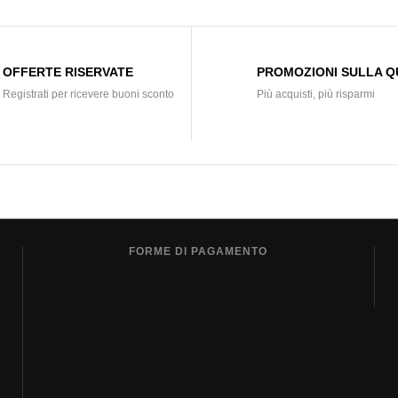
OFFERTE RISERVATE
PROMOZIONI SULLA Q
Registrati per ricevere buoni sconto
Più acquisti, più risparmi
FORME DI PAGAMENTO