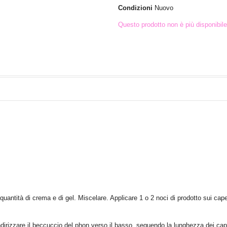
Condizioni
Nuovo
Questo prodotto non è più disponibile
quantità di crema e di gel. Miscelare. Applicare 1 o 2 noci di prodotto sui cape
indirizzare il beccuccio del phon verso il basso, seguendo la lunghezza dei cape