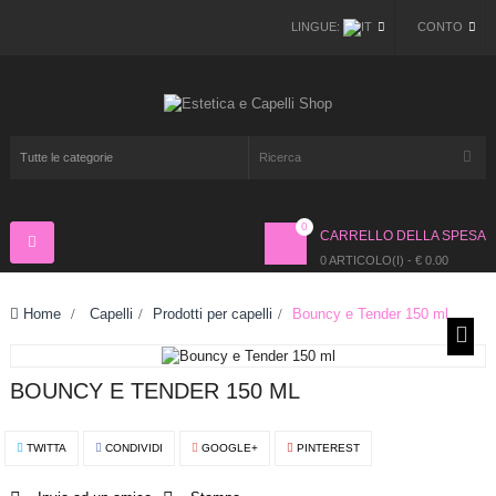
LINGUE:
CONTO
0
CARRELLO DELLA SPESA
Navigazione
Toggle
0 ARTICOLO(I) - € 0.00
Home
>
Capelli
>
Prodotti per capelli
>
Bouncy e Tender 150 ml
BOUNCY E TENDER 150 ML
TWITTA
CONDIVIDI
GOOGLE+
PINTEREST