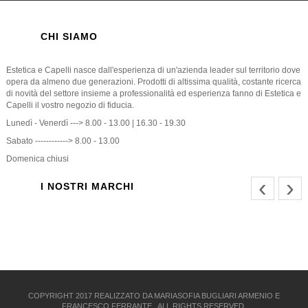
CHI SIAMO
Estetica e Capelli nasce dall'esperienza di un'azienda leader sul territorio dove
opera da almeno due generazioni. Prodotti di altissima qualità, costante ricerca
di novità del settore insieme a professionalità ed esperienza fanno di Estetica e
Capelli il vostro negozio di fiducia.
Lunedì - Venerdì ---> 8.00 - 13.00 | 16.30 - 19.30
Sabato ------------> 8.00 - 13.00
Domenica chiusi
‹
›
I NOSTRI MARCHI
COPYRIGHT 2017 REALIZZATO DA MARIASOFIA BUGLIARI ARMENIO E
FRANCESCO FERRANTE . ALL RIGHTS RESERVED.