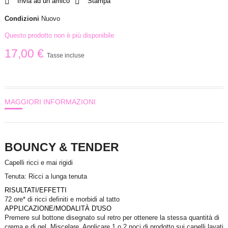
Invia ad un amico
Stampa
Condizioni
Nuovo
Questo prodotto non è più disponibile
17,00 €
Tasse incluse
MAGGIORI INFORMAZIONI
BOUNCY & TENDER
Capelli ricci e mai rigidi
Tenuta:
Ricci a lunga tenuta
RISULTATI/EFFETTI
72 ore* di ricci definiti e morbidi al tatto
APPLICAZIONE/MODALITÀ D'USO
Premere sul bottone disegnato sul retro per ottenere la stessa quantità di
crema e di gel. Miscelare. Applicare 1 o 2 noci di prodotto sui capelli lavati