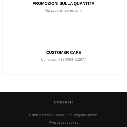
PROMOZIONI SULLA QUANTITÀ
Più acquisti, più risparmi
CUSTOMER CARE
Contattaci: +39 0984 412977
CONTATTI
Estetica e capelli shop A|P di Angelo Pranno
P.Iva 02036750780