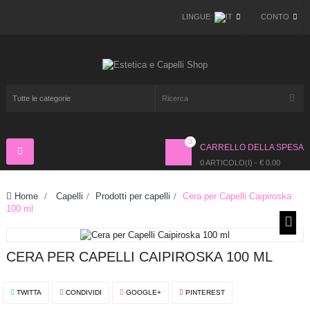
LINGUE:
CONTO
0
CARRELLO DELLA SPESA
Navigazione
Toggle
0 ARTICOLO(I) - € 0.00
Home
>
Capelli
>
Prodotti per capelli
>
Cera per Capelli Caipiroska
100 ml
CERA PER CAPELLI CAIPIROSKA 100 ML
TWITTA
CONDIVIDI
GOOGLE+
PINTEREST