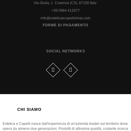
Via Giulia, 1 Cosenza (CS), 87100 Italy
+39 0984 412977
info@esteticaecapellishop.com
FORME DI PAGAMENTO
SOCIAL NETWORKS
CHI SIAMO
Estetica e Capelli nasce dall'esperienza di un'azienda leader sul territorio dove
opera da almeno due generazioni. Prodotti di altissima qualità, costante ricerca