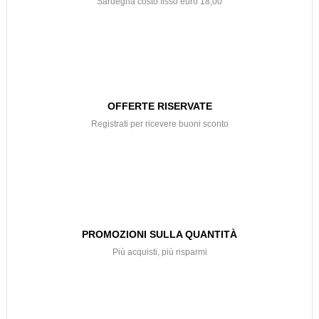
Sardegna costo fisso euro 18,00
OFFERTE RISERVATE
Registrati per ricevere buoni sconto
PROMOZIONI SULLA QUANTITÀ
Più acquisti, più risparmi