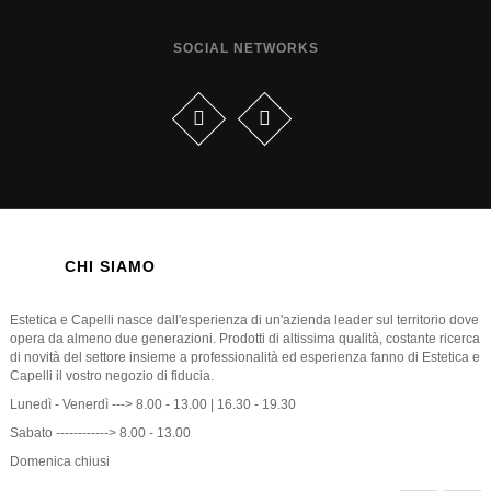
SOCIAL NETWORKS
CHI SIAMO
Estetica e Capelli nasce dall'esperienza di un'azienda leader sul territorio dove
opera da almeno due generazioni. Prodotti di altissima qualità, costante ricerca
di novità del settore insieme a professionalità ed esperienza fanno di Estetica e
Capelli il vostro negozio di fiducia.
Lunedì - Venerdì ---> 8.00 - 13.00 | 16.30 - 19.30
Sabato ------------> 8.00 - 13.00
Domenica chiusi