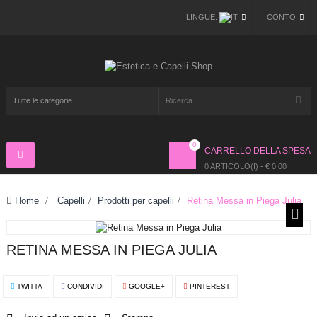
LINGUE:
CONTO
0
CARRELLO DELLA SPESA
Navigazione
Toggle
0 ARTICOLO(I) - € 0.00
Home
>
Capelli
>
Prodotti per capelli
>
Retina Messa in Piega Julia
RETINA MESSA IN PIEGA JULIA
TWITTA
CONDIVIDI
GOOGLE+
PINTEREST