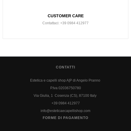
CUSTOMER CARE
Contattaci: +39 0984 412977
CONTATTI
Estetica e capelli shop A|P di Angelo Pranno
P.Iva 02036750780
Via Giulia, 1 Cosenza (CS), 87100 Italy
+39 0984 412977
info@esteticaecapellishop.com
FORME DI PAGAMENTO