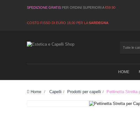
SPEDIZIONE GRATIS
PER ORDINI SUPERIORI A
€59.90
COSTO FISSO DI EURO 18,00 PER LA
SARDEGNA
HOME
Home
>
Capelli
>
Prodotti per capelli
>
Pettinetta Stretta 