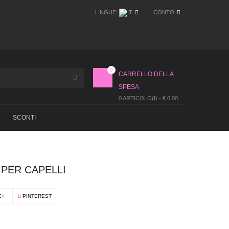
LINGUE:
CONTO
0
CARRELLO DELLA
SPESA
0 ARTICOLO(I) - € 0.00
SCONTI
 PER CAPELLI
E+
PINTEREST