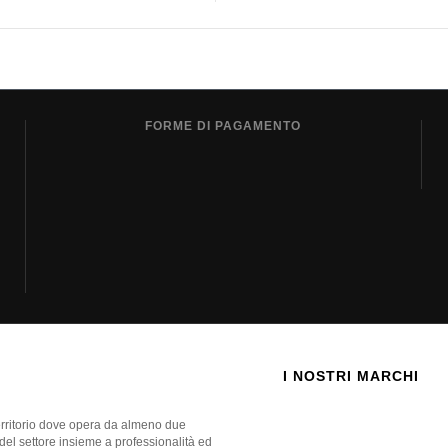
FORME DI PAGAMENTO
I NOSTRI MARCHI
territorio dove opera da almeno due
 del settore insieme a professionalità ed