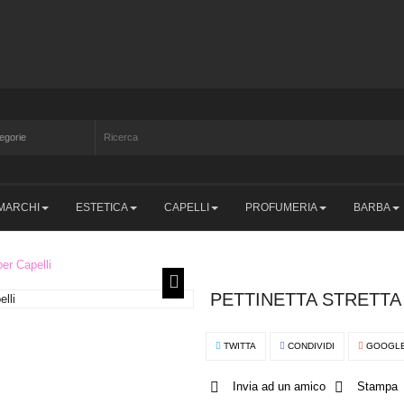
MARCHI
ESTETICA
CAPELLI
PROFUMERIA
BARBA
per Capelli
PETTINETTA STRETTA
TWITTA
CONDIVIDI
GOOGL
Invia ad un amico
Stampa