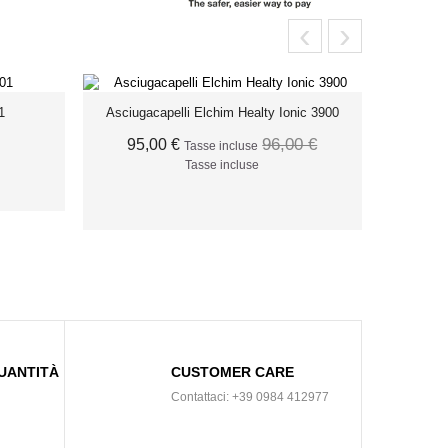
‹
›
1
Asciugacapelli Elchim Healty Ionic 3900
96,00 €
95,00 €
Tasse incluse
Tasse incluse
O
AGGIUNGI AL CARRELLO
UANTITÀ
CUSTOMER CARE
Contattaci: +39 0984 412977