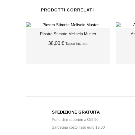
PRODOTTI CORRELATI
Piastra Stirante Meliscia Muster
As
38,00 €
Tasse incluse
ESAURITO
SPEDIZIONE GRATUITA
Per ordini superiori a €59.90
Sardegna costo fisso euro 18,00