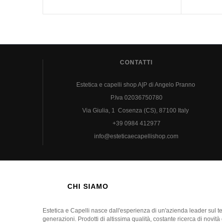
CONTATTI
Estetica e capelli shop A|P di Angelo Pranno
P.Iva 02036750780
Via Giulia, 1 Cosenza (CS), 87100 Italy
+39 0984 412977
info@esteticaecapellishop.com
CHI SIAMO
Estetica e Capelli nasce dall'esperienza di un'azienda leader sul 
generazioni. Prodotti di altissima qualità, costante ricerca di novità