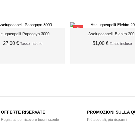
SCONTO
ciugacapelli Papagayo 3000
Asciugacapelli Elchim 200
27,00 €
51,00 €
Tasse incluse
Tasse incluse
ESAURITO
AGGIUNGI AL CARRELL
OFFERTE RISERVATE
PROMOZIONI SULLA Q
Registrati per ricevere buoni sconto
Più acquisti, più risparmi