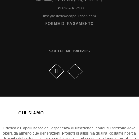
Via Giulia, 1 Cosenza (CS), 87100 Italy
+39 0984 412977
info@esteticaecapellishop.com
FORME DI PAGAMENTO
SOCIAL NETWORKS
CHI SIAMO
Estetica e Capelli nasce dall'esperienza di un'azienda leader sul territorio dove
opera da almeno due generazioni. Prodotti di altissima qualità, costante ricerca
di novità del settore insieme a professionalità ed esperienza fanno di Estetica e