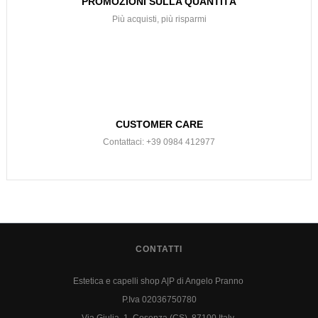
PROMOZIONI SULLA QUANTITÀ
Più acquisti, più risparmi
CUSTOMER CARE
Contattaci: +39 0984 412977
CONTATTI
Estetica e capelli shop A|P di Angelo Pranno
P.Iva 02036750780