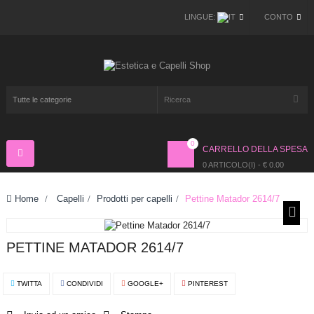
LINGUE:
CONTO
0
CARRELLO DELLA SPESA
Navigazione
Toggle
0 ARTICOLO(I) - € 0.00
Home
>
Capelli
>
Prodotti per capelli
>
Pettine Matador 2614/7
PETTINE MATADOR 2614/7
TWITTA
CONDIVIDI
GOOGLE+
PINTEREST