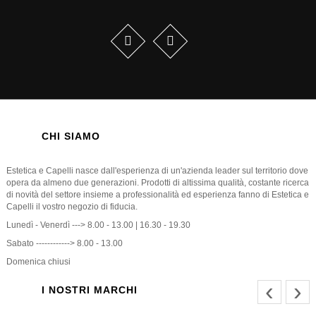
CHI SIAMO
Estetica e Capelli nasce dall'esperienza di un'azienda leader sul territorio dove
opera da almeno due generazioni. Prodotti di altissima qualità, costante ricerca
di novità del settore insieme a professionalità ed esperienza fanno di Estetica e
Capelli il vostro negozio di fiducia.
Lunedì - Venerdì ---> 8.00 - 13.00 | 16.30 - 19.30
Sabato ------------> 8.00 - 13.00
Domenica chiusi
‹
›
I NOSTRI MARCHI