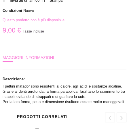
Invia ad un amico
Stampa
Condizioni
Nuovo
Questo prodotto non è più disponibile
9,00 €
Tasse incluse
MAGGIORI INFORMAZIONI
Descrizione:
I pettini matador sono resistenti al calore, agli acidi e sostanze alcaline.
Grazie ai denti arrotondati a forma parabolica, facilitano lo scorrimento tra
i capelli evitando di strapparli e di graffiare la cute.
Per la loro forma, peso e dimensione risultano essere molto maneggevoli.
‹
›
PRODOTTI CORRELATI