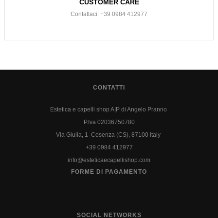
CUSTOMER CARE
Contattaci: +39 0984 412977
CONTATTI
Estetica e capelli shop A|P di Angelo Pranno
P.Iva 02036750780
Via Giulia, 1 Cosenza (CS), 87100 Italy
+39 0984 412977
info@esteticaecapellishop.com
FORME DI PAGAMENTO
SOCIAL NETWORKS