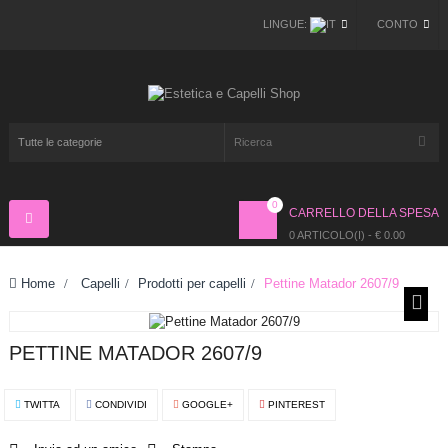
LINGUE:
CONTO
0
CARRELLO DELLA SPESA
Navigazione
Toggle
0 ARTICOLO(I) - € 0.00
Home
>
Capelli
>
Prodotti per capelli
>
Pettine Matador 2607/9
PETTINE MATADOR 2607/9
TWITTA
CONDIVIDI
GOOGLE+
PINTEREST