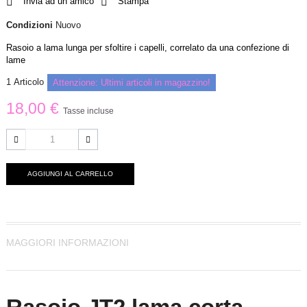
Invia ad un amico
Stampa
Condizioni
Nuovo
Rasoio a lama lunga per sfoltire i capelli, correlato da una confezione di
lame
1
Articolo
Attenzione: Ultimi articoli in magazzino!
18,00 €
Tasse incluse
AGGIUNGI AL CARRELLO
MAGGIORI INFORMAZIONI