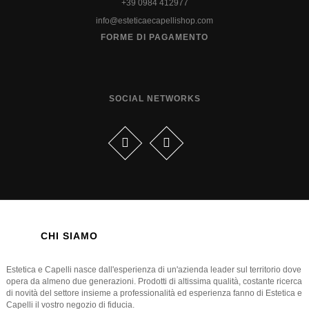
+39 0984 412977
info@esteticaecapellishop.com
FORME DI PAGAMENTO
SOCIAL NETWORKS
CHI SIAMO
Estetica e Capelli nasce dall'esperienza di un'azienda leader sul territorio dove
opera da almeno due generazioni. Prodotti di altissima qualità, costante ricerca
di novità del settore insieme a professionalità ed esperienza fanno di Estetica e
Capelli il vostro negozio di fiducia.