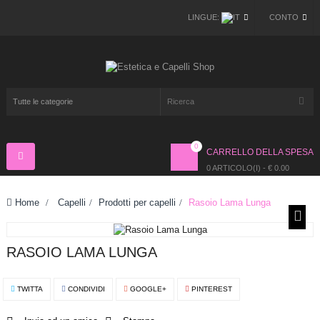
LINGUE:
CONTO
0
CARRELLO DELLA SPESA
Navigazione
Toggle
0 ARTICOLO(I) - € 0.00
Home
>
Capelli
>
Prodotti per capelli
>
Rasoio Lama Lunga
RASOIO LAMA LUNGA
TWITTA
CONDIVIDI
GOOGLE+
PINTEREST