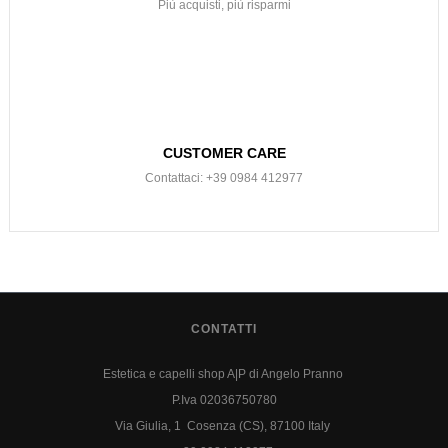
Più acquisti, più risparmi
CUSTOMER CARE
Contattaci: +39 0984 412977
CONTATTI
Estetica e capelli shop A|P di Angelo Pranno
P.Iva 02036750780
Via Giulia, 1 Cosenza (CS), 87100 Italy