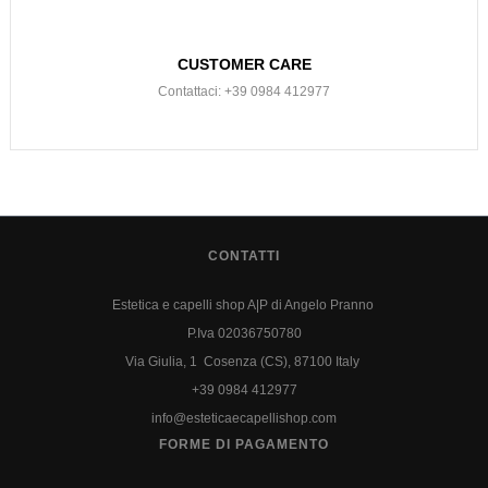
CUSTOMER CARE
Contattaci: +39 0984 412977
CONTATTI
Estetica e capelli shop A|P di Angelo Pranno
P.Iva 02036750780
Via Giulia, 1 Cosenza (CS), 87100 Italy
+39 0984 412977
info@esteticaecapellishop.com
FORME DI PAGAMENTO