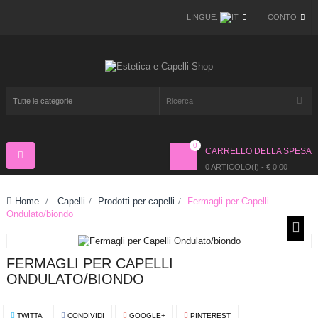
LINGUE:
CONTO
0
CARRELLO DELLA SPESA
Navigazione
Toggle
0 ARTICOLO(I) - € 0.00
Home
>
Capelli
>
Prodotti per capelli
>
Fermagli per Capelli
Ondulato/biondo
FERMAGLI PER CAPELLI
ONDULATO/BIONDO
TWITTA
CONDIVIDI
GOOGLE+
PINTEREST