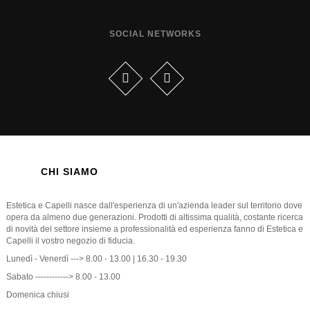
SOCIAL NETWORKS
CHI SIAMO
Estetica e Capelli nasce dall'esperienza di un'azienda leader sul territorio dove
opera da almeno due generazioni. Prodotti di altissima qualità, costante ricerca
di novità del settore insieme a professionalità ed esperienza fanno di Estetica e
Capelli il vostro negozio di fiducia.
Lunedì - Venerdì ---> 8.00 - 13.00 | 16.30 - 19.30
Sabato ------------> 8.00 - 13.00
Domenica chiusi