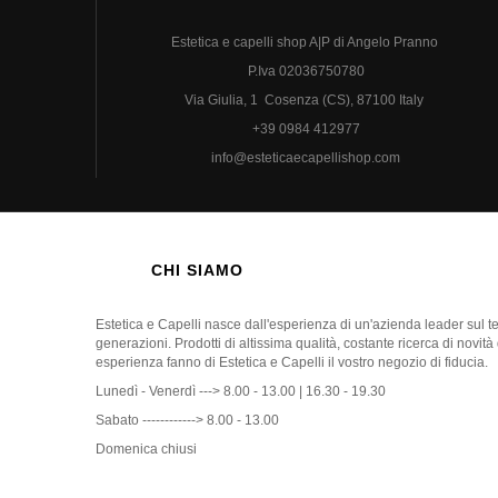
Estetica e capelli shop A|P di Angelo Pranno
P.Iva 02036750780
Via Giulia, 1 Cosenza (CS), 87100 Italy
+39 0984 412977
info@esteticaecapellishop.com
CHI SIAMO
Estetica e Capelli nasce dall'esperienza di un'azienda leader sul 
generazioni. Prodotti di altissima qualità, costante ricerca di novità
esperienza fanno di Estetica e Capelli il vostro negozio di fiducia.
Lunedì - Venerdì ---> 8.00 - 13.00 | 16.30 - 19.30
Sabato ------------> 8.00 - 13.00
Domenica chiusi