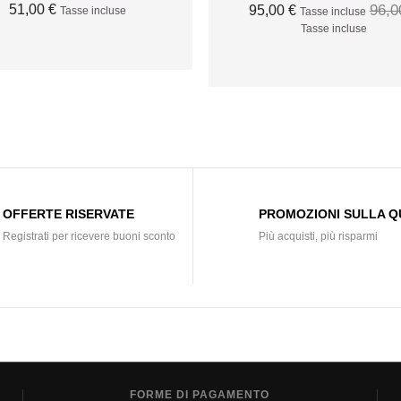
51,00 €
96,0
95,00 €
Tasse incluse
Tasse incluse
Tasse incluse
AGGIUNGI AL CARRELLO
AGGIUNGI AL CARRELL
OFFERTE RISERVATE
PROMOZIONI SULLA Q
Registrati per ricevere buoni sconto
Più acquisti, più risparmi
FORME DI PAGAMENTO