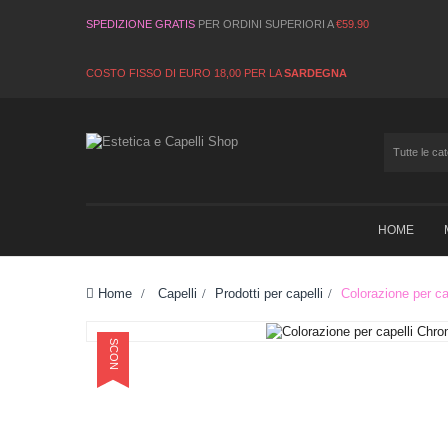
SPEDIZIONE GRATIS
PER ORDINI SUPERIORI A
€59.90
COSTO FISSO DI EURO 18,00 PER LA
SARDEGNA
HOME
Home
>
Capelli
>
Prodotti per capelli
>
Colorazione per ca
SCONTO