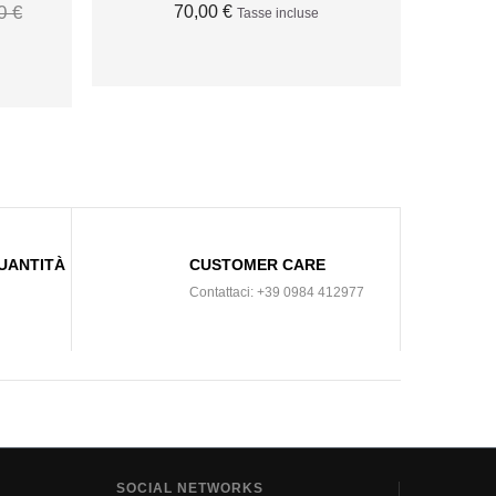
0 €
70,00 €
Tasse incluse
AGGIUNGI AL CARRELLO
O
UANTITÀ
CUSTOMER CARE
Contattaci: +39 0984 412977
SOCIAL NETWORKS