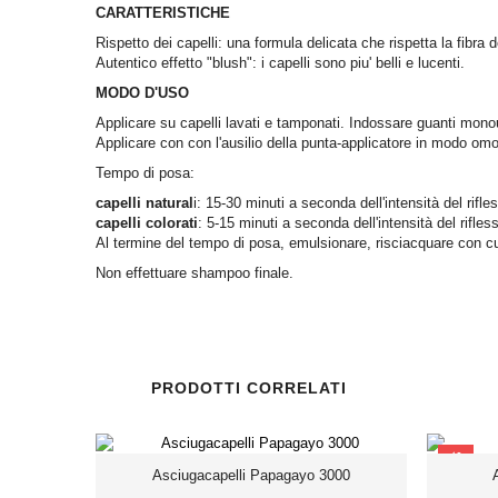
CARATTERISTICHE
Rispetto dei capelli: una formula delicata che rispetta la fibra d
Autentico effetto "blush": i capelli sono piu' belli e lucenti.
MODO D'USO
Applicare su capelli lavati e tamponati. Indossare guanti monous
Applicare con con l'ausilio della punta-applicatore in modo om
Tempo di posa
:
capelli natural
i: 15-30 minuti a seconda dell'intensità del rifle
capelli colorati
: 5-15 minuti a seconda dell'intensità del rifle
Al termine del tempo di posa, emulsionare, risciacquare con cu
Non effettuare shampoo finale.
PRODOTTI CORRELATI
SCONTO
Asciugacapelli Papagayo 3000