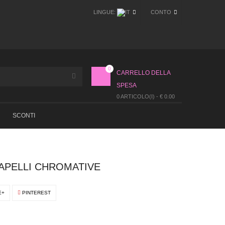
LINGUE:
CONTO
0
CARRELLO DELLA
SPESA
0 ARTICOLO(I) - € 0.00
SCONTI
APELLI CHROMATIVE
E+
PINTEREST