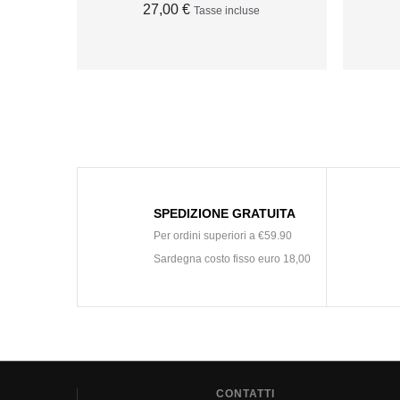
27,00 €
Tasse incluse
ESAURITO
SPEDIZIONE GRATUITA
Per ordini superiori a €59.90
Sardegna costo fisso euro 18,00
CONTATTI