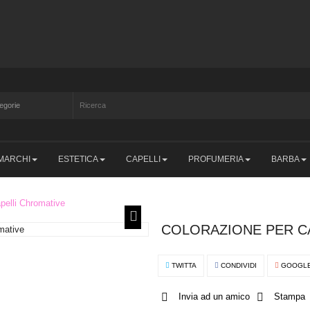
MARCHI
ESTETICA
CAPELLI
PROFUMERIA
BARBA
pelli Chromative
COLORAZIONE PER C
TWITTA
CONDIVIDI
GOOGL
Invia ad un amico
Stampa