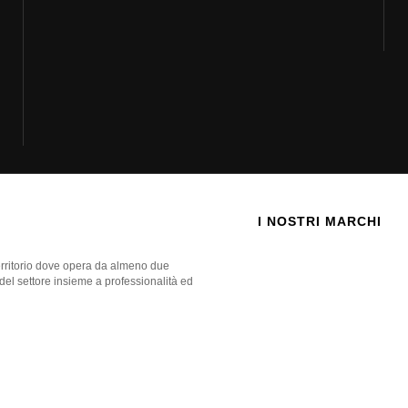
I NOSTRI MARCHI
territorio dove opera da almeno due
 del settore insieme a professionalità ed