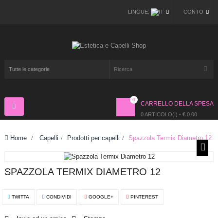
LINGUE:
CONTO
0
CARRELLO DELLA SPESA
Navigazione
Toggle
0 ARTICOLO(I) - € 0.00
Home
>
Capelli
>
Prodotti per capelli
>
Spazzola Termix Diametro 12
SPAZZOLA TERMIX DIAMETRO 12
TWITTA
CONDIVIDI
GOOGLE+
PINTEREST