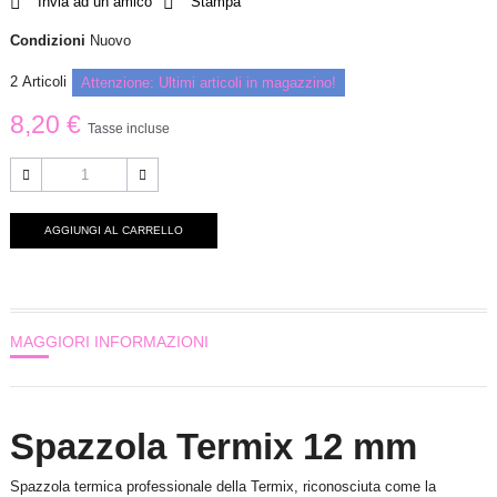
Invia ad un amico
Stampa
Condizioni
Nuovo
2
Articoli
Attenzione: Ultimi articoli in magazzino!
8,20 €
Tasse incluse
AGGIUNGI AL CARRELLO
MAGGIORI INFORMAZIONI
Spazzola Termix 12 mm
Spazzola termica professionale della Termix, riconosciuta come la