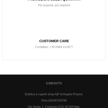
Più acquisti, più risparmi
CUSTOMER CARE
Contattaci: +39 0984 412977
CONTATTI
Estetica e capelli shop A|P di Angelo Pranno
P.Iva 02036750780
Via Giulia, 1 Cosenza (CS), 87100 Italy