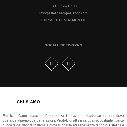
+39 0984 412977
info@esteticaecapellishop.com
FORME DI PAGAMENTO
SOCIAL NETWORKS
CHI SIAMO
Estetica e Capelli nasce dall'esperienza di un'azienda leader sul territorio dove
opera da almeno due generazioni. Prodotti di altissima qualità, costante ricerca
di novità del settore insieme a professionalità ed esperienza fanno di Estetica e