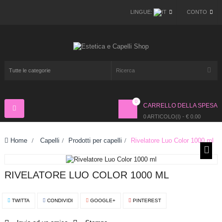
LINGUE:
CONTO
0
CARRELLO DELLA SPESA
Navigazione
Toggle
0 ARTICOLO(I) - € 0.00
Home
>
Capelli
>
Prodotti per capelli
>
Rivelatore Luo Color 1000 ml
RIVELATORE LUO COLOR 1000 ML
TWITTA
CONDIVIDI
GOOGLE+
PINTEREST