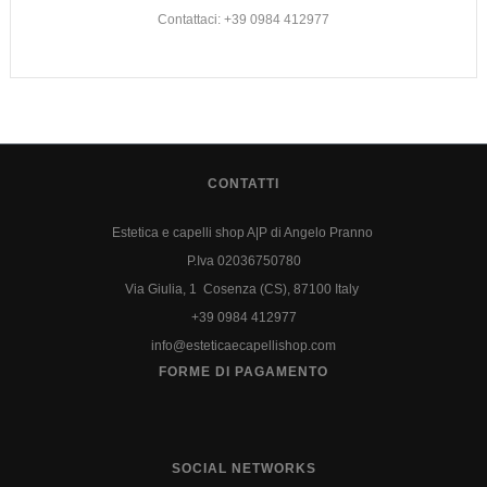
Contattaci: +39 0984 412977
CONTATTI
Estetica e capelli shop A|P di Angelo Pranno
P.Iva 02036750780
Via Giulia, 1 Cosenza (CS), 87100 Italy
+39 0984 412977
info@esteticaecapellishop.com
FORME DI PAGAMENTO
SOCIAL NETWORKS