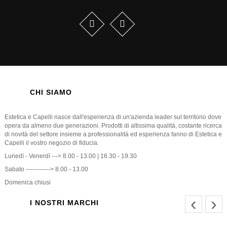
CHI SIAMO
Estetica e Capelli nasce dall'esperienza di un'azienda leader sul territorio dove
opera da almeno due generazioni. Prodotti di altissima qualità, costante ricerca
di novità del settore insieme a professionalità ed esperienza fanno di Estetica e
Capelli il vostro negozio di fiducia.
Lunedì - Venerdì ---> 8.00 - 13.00 | 16.30 - 19.30
Sabato ------------> 8.00 - 13.00
Domenica chiusi
‹
›
I NOSTRI MARCHI