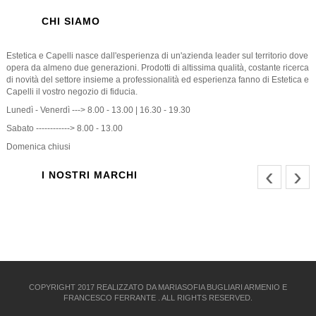
CHI SIAMO
Estetica e Capelli nasce dall'esperienza di un'azienda leader sul territorio dove
opera da almeno due generazioni. Prodotti di altissima qualità, costante ricerca
di novità del settore insieme a professionalità ed esperienza fanno di Estetica e
Capelli il vostro negozio di fiducia.
Lunedì - Venerdì ---> 8.00 - 13.00 | 16.30 - 19.30
Sabato ------------> 8.00 - 13.00
Domenica chiusi
‹
›
I NOSTRI MARCHI
COPYRIGHT 2017 REALIZZATO DA MARIASOFIA BUGLIARI ARMENIO E
FRANCESCO FERRANTE . ALL RIGHTS RESERVED.