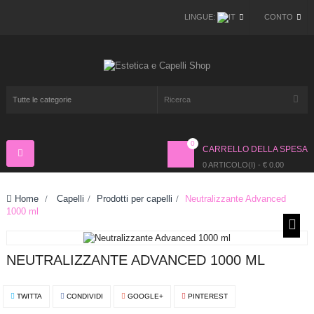
LINGUE:
CONTO
0
CARRELLO DELLA SPESA
Navigazione
Toggle
0 ARTICOLO(I) - € 0.00
Home
>
Capelli
>
Prodotti per capelli
>
Neutralizzante Advanced
1000 ml
NEUTRALIZZANTE ADVANCED 1000 ML
TWITTA
CONDIVIDI
GOOGLE+
PINTEREST