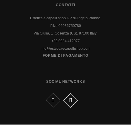
CONTATTI
Estetica e capelli shop A|P di Angelo Pranno
P.Iva 02036750780
Via Giulia, 1 Cosenza (CS), 87100 Italy
+39 0984 412977
info@esteticaecapellishop.com
FORME DI PAGAMENTO
SOCIAL NETWORKS