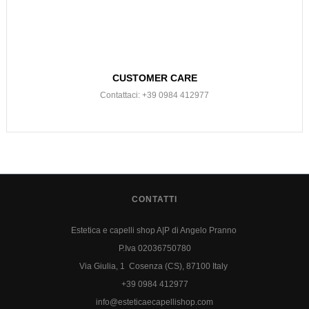
CUSTOMER CARE
Contattaci: +39 0984 412977
CONTATTI
Estetica e capelli shop A|P di Angelo Pranno
P.Iva 02036750780
Via Giulia, 1 Cosenza (CS), 87100 Italy
+39 0984 412977
info@esteticaecapellishop.com