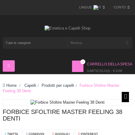
LINGUE:
CONTO
0
CARRELLO DELLA SPESA
Navigazione
Toggle
0 ARTICOLO(I) - € 0.00
Home
>
Capelli
>
Prodotti per capelli
>
Forbice Sfoltire Master
Feeling 38 Denti
FORBICE SFOLTIRE MASTER FEELING 38
DENTI
TWITTA
CONDIVIDI
GOOGLE+
PINTEREST