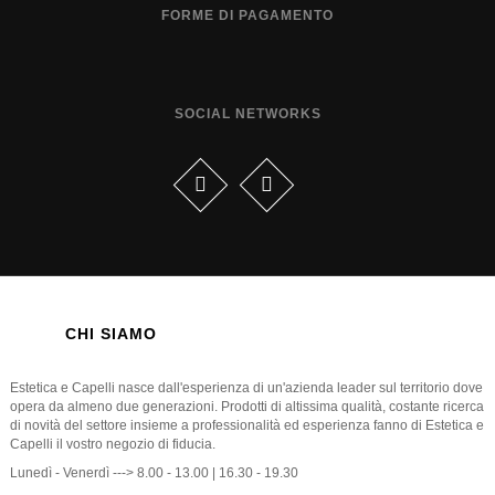
FORME DI PAGAMENTO
SOCIAL NETWORKS
CHI SIAMO
Estetica e Capelli nasce dall'esperienza di un'azienda leader sul territorio dove
opera da almeno due generazioni. Prodotti di altissima qualità, costante ricerca
di novità del settore insieme a professionalità ed esperienza fanno di Estetica e
Capelli il vostro negozio di fiducia.
Lunedì - Venerdì ---> 8.00 - 13.00 | 16.30 - 19.30