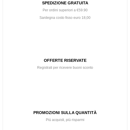
SPEDIZIONE GRATUITA
Per ordini superiori a €59.90
Sardegna costo fisso euro 18,00
OFFERTE RISERVATE
Registrati per ricevere buoni sconto
PROMOZIONI SULLA QUANTITÀ
Più acquisti, più risparmi