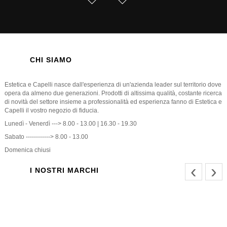
CHI SIAMO
Estetica e Capelli nasce dall'esperienza di un'azienda leader sul territorio dove
opera da almeno due generazioni. Prodotti di altissima qualità, costante ricerca
di novità del settore insieme a professionalità ed esperienza fanno di Estetica e
Capelli il vostro negozio di fiducia.
Lunedì - Venerdì ---> 8.00 - 13.00 | 16.30 - 19.30
Sabato ------------> 8.00 - 13.00
Domenica chiusi
‹
›
I NOSTRI MARCHI