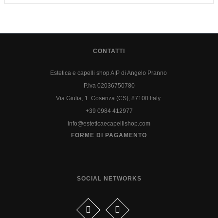
CONTATTI
Estetica e capelli shop A|P di Angelo Pranno
P.Iva 02036750780
Via Giulia, 1 Cosenza (CS), 87100 Italy
+39 0984 412977
info@esteticaecapellishop.com
FORME DI PAGAMENTO
SOCIAL NETWORKS