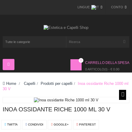
LINGUE:
CONTO
0
CARRELLO DELLA SPESA
Navigazione
Toggle
0 ARTICOLO(I) - € 0.00
Home
>
Capelli
>
Prodotti per capelli
>
Inoa ossidante Riche 1000 ml
30 V
INOA OSSIDANTE RICHE 1000 ML 30 V
TWITTA
CONDIVIDI
GOOGLE+
PINTEREST