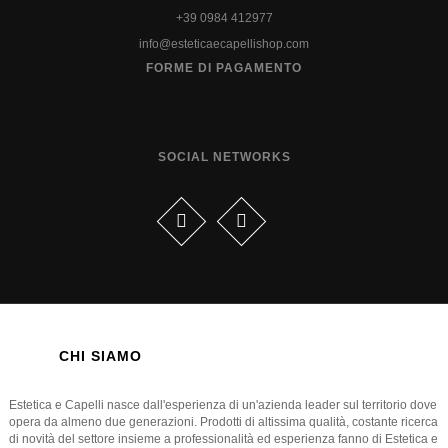
+39 0984 412977
info@esteticaecapellishop.com
FORME DI PAGAMENTO
SOCIAL NETWORKS
CHI SIAMO
Estetica e Capelli nasce dall'esperienza di un'azienda leader sul territorio dove
opera da almeno due generazioni. Prodotti di altissima qualità, costante ricerca
di novità del settore insieme a professionalità ed esperienza fanno di Estetica e