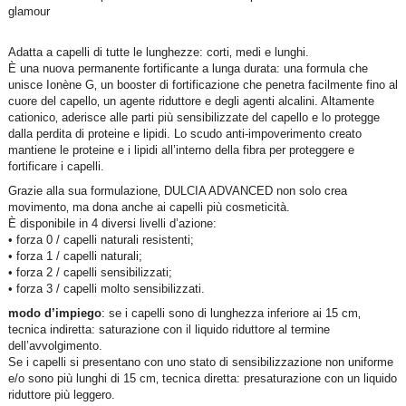
glamour
Adatta a capelli di tutte le lunghezze: corti‚ medi e lunghi.
È una nuova permanente fortificante a lunga durata: una formula che
unisce Ionène G‚ un booster di fortificazione che penetra facilmente fino al
cuore del capello‚ un agente riduttore e degli agenti alcalini. Altamente
cationico‚ aderisce alle parti più sensibilizzate del capello e lo protegge
dalla perdita di proteine e lipidi. Lo scudo anti-impoverimento creato
mantiene le proteine e i lipidi all’interno della fibra per proteggere e
fortificare i capelli.
Grazie alla sua formulazione‚ DULCIA ADVANCED non solo crea
movimento‚ ma dona anche ai capelli più cosmeticità.
È disponibile in 4 diversi livelli d’azione:
• forza 0 / capelli naturali resistenti;
• forza 1 / capelli naturali;
• forza 2 / capelli sensibilizzati;
• forza 3 / capelli molto sensibilizzati.
modo d’impiego
: se i capelli sono di lunghezza inferiore ai 15 cm‚
tecnica indiretta: saturazione con il liquido riduttore al termine
dell’avvolgimento.
Se i capelli si presentano con uno stato di sensibilizzazione non uniforme
e/o sono più lunghi di 15 cm‚ tecnica diretta: presaturazione con un liquido
riduttore più leggero.