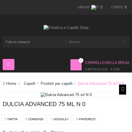
LINGUE:
CONTO
0
CARRELLO DELLA SPESA
Navigazione
Toggle
0 ARTICOLO(I) - € 0.00
Home
>
Capelli
>
Prodotti per capelli
>
Dulcia Advanced 75 ml N 0
DULCIA ADVANCED 75 ML N 0
TWITTA
CONDIVIDI
GOOGLE+
PINTEREST