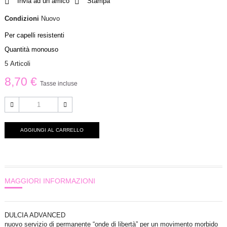
Invia ad un amico
Stampa
Condizioni
Nuovo
Per capelli resistenti
Quantità monouso
5
Articoli
8,70 €
Tasse incluse
AGGIUNGI AL CARRELLO
MAGGIORI INFORMAZIONI
DULCIA ADVANCED
nuovo servizio di permanente “onde di libertà” per un movimento morbido