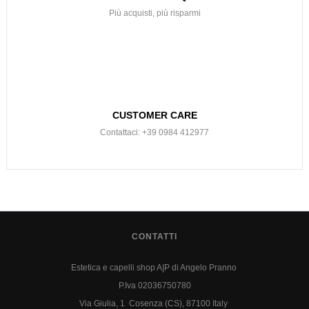
Più acquisti, più risparmi
CUSTOMER CARE
Contattaci: +39 0984 412977
CONTATTI
Estetica e capelli shop A|P di Angelo Pranno
P.Iva 02036750780
Via Giulia, 1 Cosenza (CS), 87100 Italy