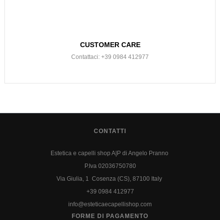
CUSTOMER CARE
Contattaci: +39 0984 412977
CONTATTI
Estetica e capelli shop A|P di Angelo Pranno
P.Iva 02036750780
Via Giulia, 1 Cosenza (CS), 87100 Italy
+39 0984 412977
info@esteticaecapellishop.com
FORME DI PAGAMENTO