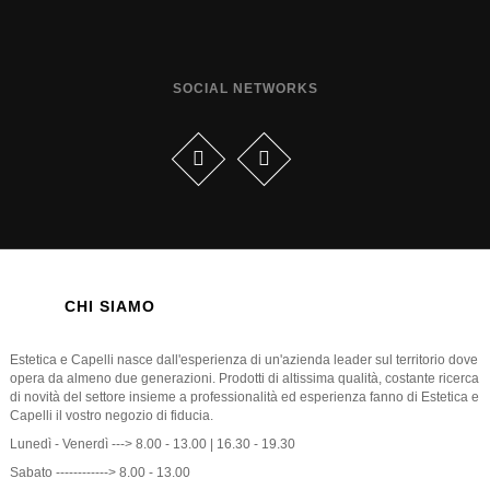
SOCIAL NETWORKS
CHI SIAMO
Estetica e Capelli nasce dall'esperienza di un'azienda leader sul territorio dove
opera da almeno due generazioni. Prodotti di altissima qualità, costante ricerca
di novità del settore insieme a professionalità ed esperienza fanno di Estetica e
Capelli il vostro negozio di fiducia.
Lunedì - Venerdì ---> 8.00 - 13.00 | 16.30 - 19.30
Sabato ------------> 8.00 - 13.00