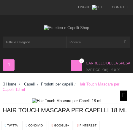
LINGUE:
CONTO
0
CARRELLO DELLA SPESA
Navigazione
Toggle
0 ARTICOLO(I) - € 0.00
Home
>
Capelli
>
Prodotti per capelli
>
Hair Touch Mascara per
Capelli 18 ml
HAIR TOUCH MASCARA PER CAPELLI 18 ML
TWITTA
CONDIVIDI
GOOGLE+
PINTEREST