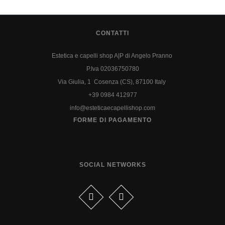
CONTATTI
Estetica e capelli shop A|P di Angelo Pranno
P.Iva 02036750780
Via Giulia, 1 Cosenza (CS), 87100 Italy
+39 0984 412977
info@esteticaecapellishop.com
FORME DI PAGAMENTO
SOCIAL NETWORKS