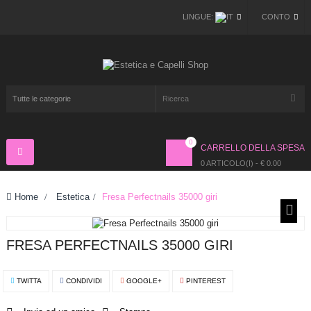
LINGUE:
CONTO
0
CARRELLO DELLA SPESA
Navigazione
Toggle
0 ARTICOLO(I) - € 0.00
Home
>
Estetica
>
Fresa Perfectnails 35000 giri
FRESA PERFECTNAILS 35000 GIRI
TWITTA
CONDIVIDI
GOOGLE+
PINTEREST