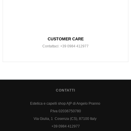
CUSTOMER CARE
Contattaci: +39 0984 412977
CONTATTI
Estetica e capelli shop A|P di Angelo Pranno
P.Iva 02036750780
Via Giulia, 1 Cosenza (CS), 87100 Italy
+39 0984 412977