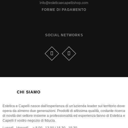
info@esteticaecapellishop.com
FORME DI PAGAMENTO
SOCIAL NETWORKS
CHI SIAMO
Estetica e Capelli nasce dall'esperienza di un'azienda leader sul territorio dove
opera da almeno due generazioni. Prodotti di altissima qualità, costante ricerca
di novità del settore insieme a professionalità ed esperienza fanno di Estetica e
Capelli il vostro negozio di fiducia.