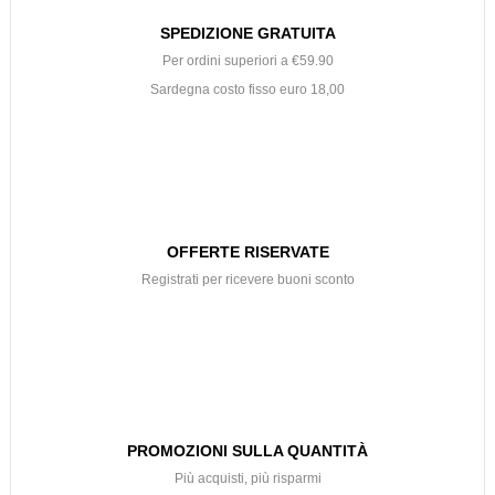
SPEDIZIONE GRATUITA
Per ordini superiori a €59.90
Sardegna costo fisso euro 18,00
OFFERTE RISERVATE
Registrati per ricevere buoni sconto
PROMOZIONI SULLA QUANTITÀ
Più acquisti, più risparmi