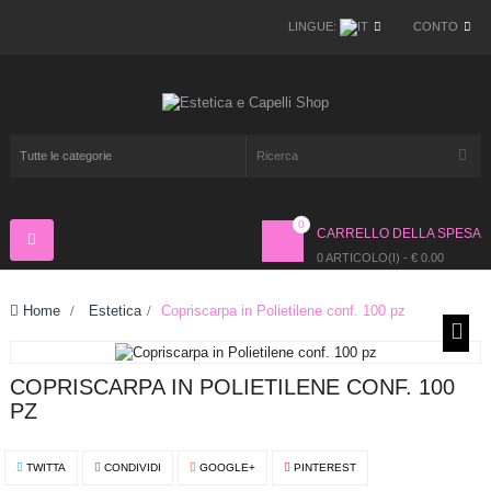
LINGUE:
CONTO
0
CARRELLO DELLA SPESA
Navigazione
Toggle
0 ARTICOLO(I) - € 0.00
Home
>
Estetica
>
Copriscarpa in Polietilene conf. 100 pz
COPRISCARPA IN POLIETILENE CONF. 100
PZ
TWITTA
CONDIVIDI
GOOGLE+
PINTEREST