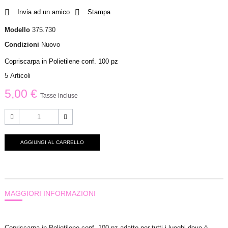
Invia ad un amico
Stampa
Modello
375.730
Condizioni
Nuovo
Copriscarpa in Polietilene conf. 100 pz
5
Articoli
5,00 €
Tasse incluse
AGGIUNGI AL CARRELLO
MAGGIORI INFORMAZIONI
Copriscarpa in Polietilene conf. 100 pz adatto per tutti i luoghi dove è