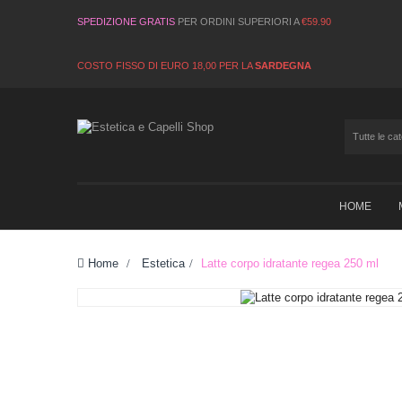
SPEDIZIONE GRATIS
PER ORDINI SUPERIORI A
€59.90
COSTO FISSO DI EURO 18,00 PER LA
SARDEGNA
HOME
Home
>
Estetica
>
Latte corpo idratante regea 250 ml