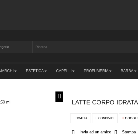
MARCHI
ESTETICA
CAPELLI
PROFUMERIA
BARBA
LATTE CORPO IDRATA
TWITTA
CONDIVIDI
GOOGL
Invia ad un amico
Stampa