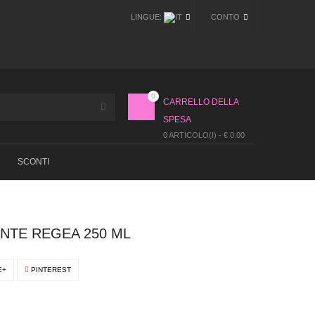
LINGUE:
CONTO
0
CARRELLO DELLA
SPESA
0 ARTICOLO(I) - € 0.00
SCONTI
NTE REGEA 250 ML
E+
PINTEREST