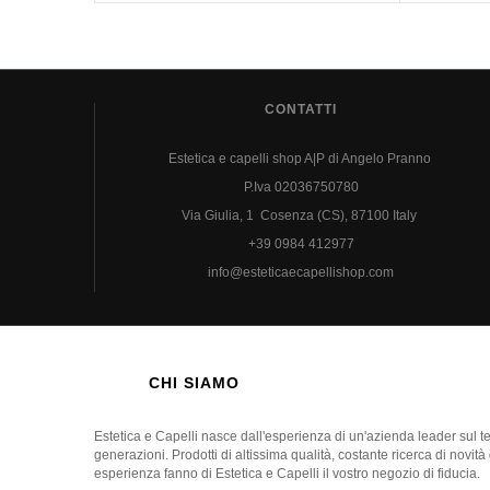
CONTATTI
Estetica e capelli shop A|P di Angelo Pranno
P.Iva 02036750780
Via Giulia, 1 Cosenza (CS), 87100 Italy
+39 0984 412977
info@esteticaecapellishop.com
CHI SIAMO
Estetica e Capelli nasce dall'esperienza di un'azienda leader sul 
generazioni. Prodotti di altissima qualità, costante ricerca di novità
esperienza fanno di Estetica e Capelli il vostro negozio di fiducia.