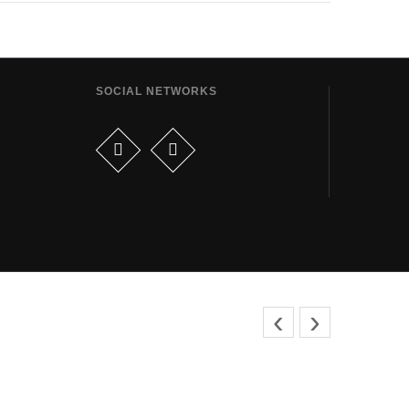
SOCIAL NETWORKS
‹
›