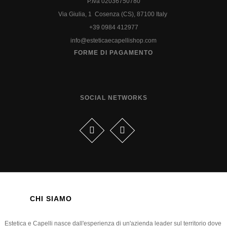
P.Iva 02036750780
Via Giulia, 1 Cosenza (CS), 87100 Italy
+39 0984 412977
info@esteticaecapellishop.com
FORME DI PAGAMENTO
SOCIAL NETWORKS
CHI SIAMO
Estetica e Capelli nasce dall'esperienza di un'azienda leader sul territorio dove