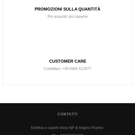
PROMOZIONI SULLA QUANTITÀ
Più acquisti, più risparmi
CUSTOMER CARE
Contattaci: +39 0984 412977
CONTATTI
Estetica e capelli shop A|P di Angelo Pranno