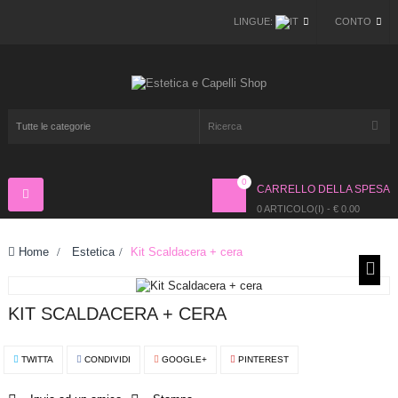
LINGUE:
CONTO
0
CARRELLO DELLA SPESA
Navigazione
Toggle
0 ARTICOLO(I) - € 0.00
Home
>
Estetica
>
Kit Scaldacera + cera
KIT SCALDACERA + CERA
TWITTA
CONDIVIDI
GOOGLE+
PINTEREST