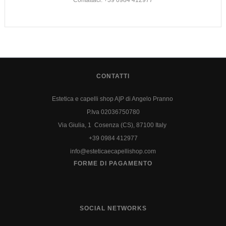
Contattaci: +39 0984 412977
CONTATTI
Estetica e capelli shop A|P di Angelo Pranno
P.Iva 02036750780
Via Giulia, 1 Cosenza (CS), 87100 Italy
+39 0984 412977
info@esteticaecapellishop.com
FORME DI PAGAMENTO
SOCIAL NETWORKS