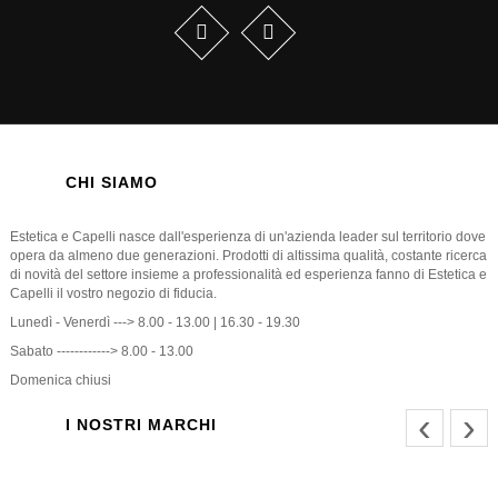
CHI SIAMO
Estetica e Capelli nasce dall'esperienza di un'azienda leader sul territorio dove
opera da almeno due generazioni. Prodotti di altissima qualità, costante ricerca
di novità del settore insieme a professionalità ed esperienza fanno di Estetica e
Capelli il vostro negozio di fiducia.
Lunedì - Venerdì ---> 8.00 - 13.00 | 16.30 - 19.30
Sabato ------------> 8.00 - 13.00
Domenica chiusi
‹
›
I NOSTRI MARCHI