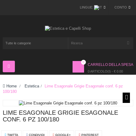
LINGUE:
CONTO
0
CARRELLO DELLA SPESA
Navigazione
Toggle
0 ARTICOLO(I) - € 0.00
Home
>
Estetica
>
Lime Esagonale Grigie Esagonale conf. 6 pz
100/180
LIME ESAGONALE GRIGIE ESAGONALE
CONF. 6 PZ 100/180
TWITTA
CONDIVIDI
GOOGLE+
PINTEREST