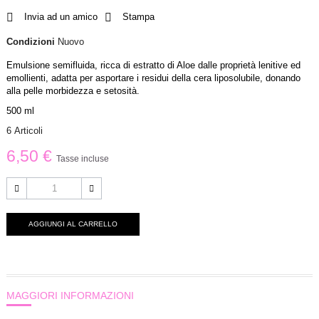
Invia ad un amico
Stampa
Condizioni
Nuovo
Emulsione semifluida, ricca di estratto di Aloe dalle proprietà lenitive ed
emollienti, adatta per asportare i residui della cera liposolubile, donando
alla pelle morbidezza e setosità.
500 ml
6
Articoli
6,50 €
Tasse incluse
AGGIUNGI AL CARRELLO
MAGGIORI INFORMAZIONI