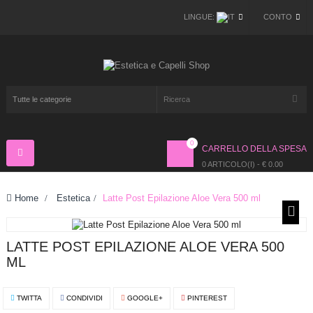
LINGUE:
CONTO
0
CARRELLO DELLA SPESA
Navigazione
Toggle
0 ARTICOLO(I) - € 0.00
Home
>
Estetica
>
Latte Post Epilazione Aloe Vera 500 ml
LATTE POST EPILAZIONE ALOE VERA 500
ML
TWITTA
CONDIVIDI
GOOGLE+
PINTEREST