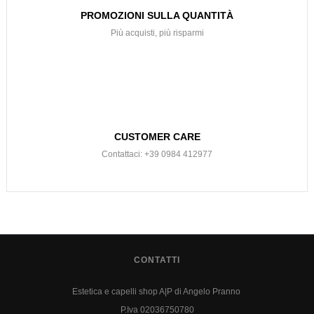
PROMOZIONI SULLA QUANTITÀ
Più acquisti, più risparmi
CUSTOMER CARE
Contattaci: +39 0984 412977
CONTATTI
Estetica e capelli shop A|P di Angelo Pranno
P.Iva 02036750780