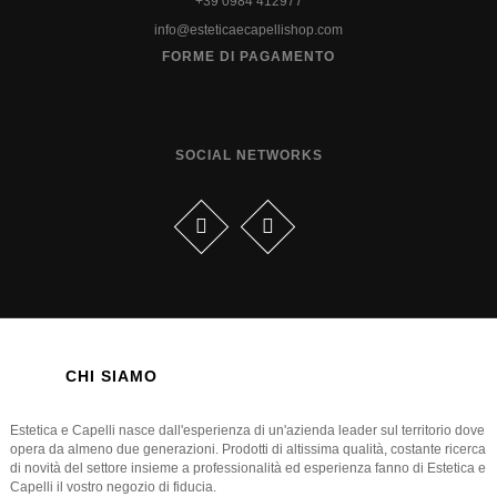
+39 0984 412977
info@esteticaecapellishop.com
FORME DI PAGAMENTO
SOCIAL NETWORKS
CHI SIAMO
Estetica e Capelli nasce dall'esperienza di un'azienda leader sul territorio dove
opera da almeno due generazioni. Prodotti di altissima qualità, costante ricerca
di novità del settore insieme a professionalità ed esperienza fanno di Estetica e
Capelli il vostro negozio di fiducia.