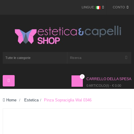
LINGUE:
CONTO
0
CARRELLO DELLA SPESA
Navigazione
Toggle
0 ARTICOLO(I) - € 0.00
Home
>
Estetica
>
Pinza Sopraciglia Wal 0346