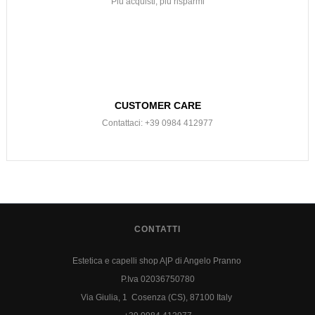
Più acquisti, più risparmi
CUSTOMER CARE
Contattaci: +39 0984 412977
CONTATTI
Estetica e capelli shop A|P di Angelo Pranno
P.Iva 02036750780
Via Giulia, 1 Cosenza (CS), 87100 Italy