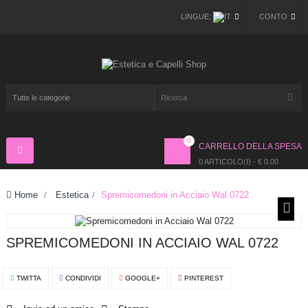
LINGUE:
CONTO
0
CARRELLO DELLA SPESA
Navigazione
Toggle
0 ARTICOLO(I) - € 0.00
Home
>
Estetica
>
Spremicomedoni in Acciaio Wal 0722
SPREMICOMEDONI IN ACCIAIO WAL 0722
TWITTA
CONDIVIDI
GOOGLE+
PINTEREST