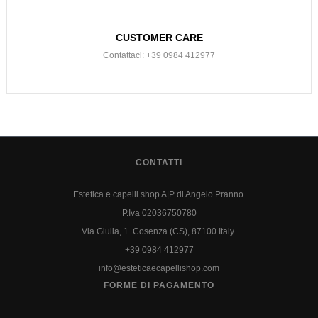
CUSTOMER CARE
Contattaci: +39 0984 412977
CONTATTI
Estetica e capelli shop A|P di Angelo Pranno
P.Iva 02036750780
Via Giulia, 1 Cosenza (CS), 87100 Italy
+39 0984 412977
info@esteticaecapellishop.com
FORME DI PAGAMENTO