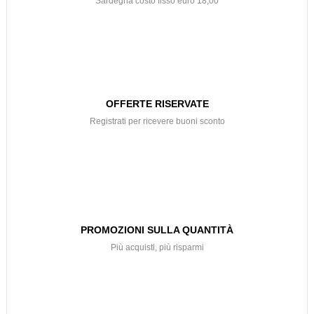
Sardegna costo fisso euro 18,00
OFFERTE RISERVATE
Registrati per ricevere buoni sconto
PROMOZIONI SULLA QUANTITÀ
Più acquisti, più risparmi