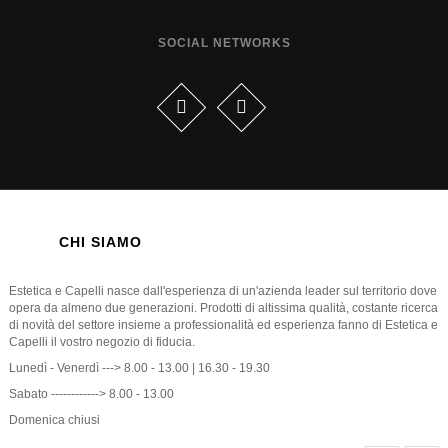
SOCIAL NETWORKS
CHI SIAMO
Estetica e Capelli nasce dall'esperienza di un'azienda leader sul territorio dove
opera da almeno due generazioni. Prodotti di altissima qualità, costante ricerca
di novità del settore insieme a professionalità ed esperienza fanno di Estetica e
Capelli il vostro negozio di fiducia.
Lunedì - Venerdì ---> 8.00 - 13.00 | 16.30 - 19.30
Sabato ------------> 8.00 - 13.00
Domenica chiusi