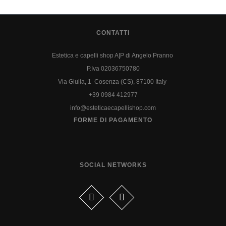
CONTATTI
Estetica e capelli shop A|P di Angelo Pranno
P.Iva 02036750780
Via Giulia, 1 Cosenza (CS), 87100 Italy
+39 0984 412977
info@esteticaecapellishop.com
FORME DI PAGAMENTO
SOCIAL NETWORKS