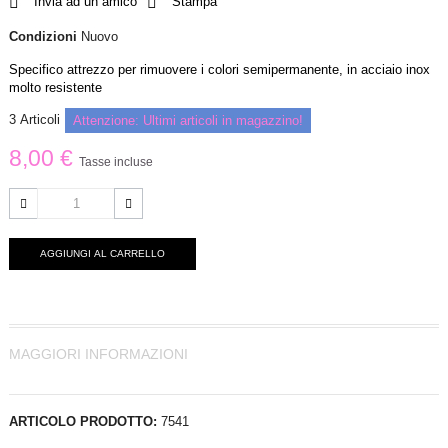
Invia ad un amico
Stampa
Condizioni
Nuovo
Specifico attrezzo per rimuovere i colori semipermanente, in acciaio inox
molto resistente
3
Articoli
Attenzione: Ultimi articoli in magazzino!
8,00 €
Tasse incluse
AGGIUNGI AL CARRELLO
MAGGIORI INFORMAZIONI
ARTICOLO PRODOTTO:
7541