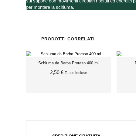
sul sapone con movimenti circolari ripetuti ed energici per
per montare la schiuma.
PRODOTTI CORRELATI
Schiuma da Barba Proraso 400 ml
2,50 €
Tasse incluse
AGGIUNGI AL CARRELLO
SPEDIZIONE GRATUITA