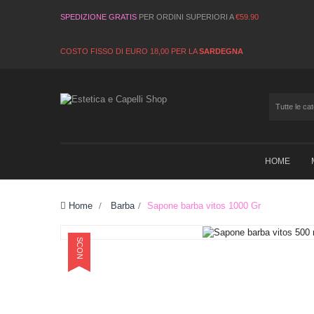
SPEDIZIONE GRATIS
PER ORDINI SUPERIORI A
€59.90
COSTO FISSO DI EURO 18,00 PER LA
SARDEGNA
HOME
Home
>
Barba
>
Sapone barba vitos 1000 Gr
SCONTO