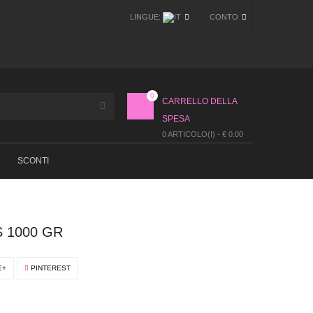
LINGUE:
CONTO
0
CARRELLO DELLA
SPESA
0 ARTICOLO(I) - € 0.00
SCONTI
 1000 GR
E+
PINTEREST