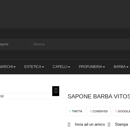
MARCHI
ESTETICA
CAPELLI
PROFUMERIA
BARBA
SAPONE BARBA VITOS
TWITTA
CONDIVIDI
GOOGL
Invia ad un amico
Stampa