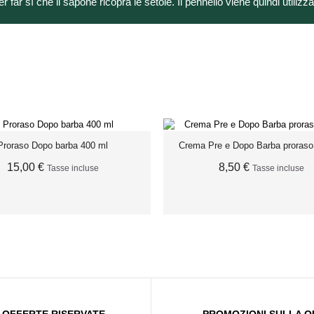
 far sì che il sapone ricopra le setole. Il pennello viene quindi utilizz
Proraso Dopo barba 400 ml
Crema Pre e Dopo Barba proraso
15,00 €
8,50 €
Tasse incluse
Tasse incluse
AGGIUNGI AL CARRELLO
ESAURITO
OFFERTE RISERVATE
PROMOZIONI SULLA Q