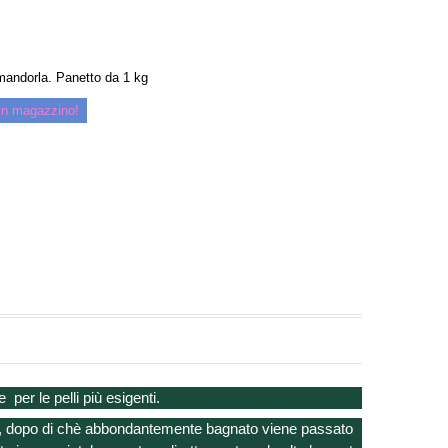
mandorla. Panetto da 1 kg
i in magazzino!
er le pelli più esigenti.
ura, dopo di chè abbondantemente bagnato viene passato