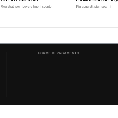
Registrati per ricevere buoni sconto
Più acquisti, più risparmi
FORME DI PAGAMENTO