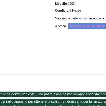
Modello
1003
Condizioni
Nuovo
Sapone da barba vitos classico alla 
3
Articoli
Attenzione: Ultimi articol
te le esigenze richieste. Una pasta classica ma sempre soddisfacente p
un pennello apposito per ottenere la schiuma necessaria per la rasat