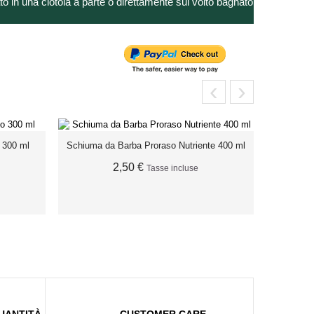
ato in una ciotola a parte o direttamente sul volto bagnato
‹
›
 300 ml
Schiuma da Barba Proraso Nutriente 400 ml
2,50 €
Tasse incluse
ESAURITO
UANTITÀ
CUSTOMER CARE