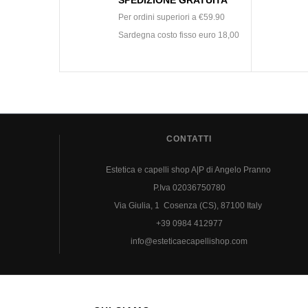
Per ordini superiori a €59.90
Sardegna costo fisso euro 18,00
CONTATTI
Estetica e capelli shop A|P di Angelo Pranno
P.Iva 02036750780
Via Giulia, 1 Cosenza (CS), 87100 Italy
+39 0984 412977
info@esteticaecapellishop.com