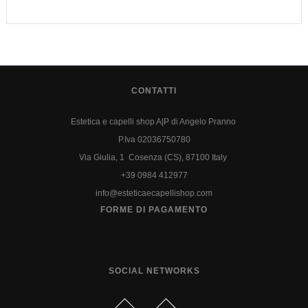
CONTATTI
Estetica e capelli shop A|P di Angelo Pranno
P.Iva 02036750780
Via Giulia, 1 Cosenza (CS), 87100 Italy
+39 0984 412977
info@esteticaecapellishop.com
FORME DI PAGAMENTO
SOCIAL NETWORKS