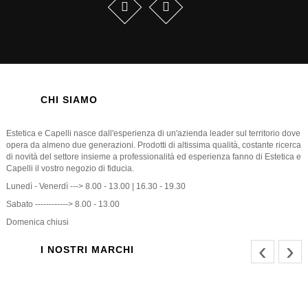
CHI SIAMO
Estetica e Capelli nasce dall'esperienza di un'azienda leader sul territorio dove
opera da almeno due generazioni. Prodotti di altissima qualità, costante ricerca
di novità del settore insieme a professionalità ed esperienza fanno di Estetica e
Capelli il vostro negozio di fiducia.
Lunedì - Venerdì ---> 8.00 - 13.00 | 16.30 - 19.30
Sabato ------------> 8.00 - 13.00
Domenica chiusi
‹
›
I NOSTRI MARCHI