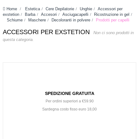
Home
>
Estetica
>
Cere Depilatorie
>
Unghie
>
Accessori per
exstetion
>
Barba
>
Accesori
>
Asciugacapelli
>
Ricostruzione in gel
>
Schiume
>
Maschere
>
Decoloranti in polvere
>
Prodotti per capelli
ACCESSORI PER EXSTETION
Non ci sono prodotti in
questa categoria.
SPEDIZIONE GRATUITA
Per ordini superiori a €59.90
Sardegna costo fisso euro 18,00